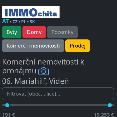
AT
•
CZ
•
PL
•
SK
Byty
Domy
Pozemky
Komerční nemovitosti
Prodej
Komerční nemovitosti k
pronájmu
06. Mariahilf, Vídeň
191 €
19.253 €