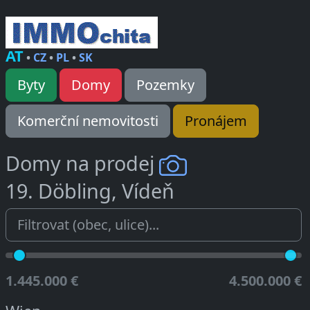
AT
•
CZ
•
PL
•
SK
Byty
Domy
Pozemky
Komerční nemovitosti
Pronájem
Domy na prodej
19. Döbling, Vídeň
1.445.000 €
4.500.000 €