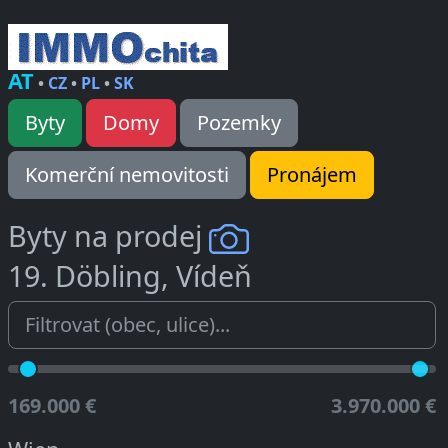
AT
•
CZ
•
PL
•
SK
Byty
Domy
Pozemky
Komerční nemovitosti
Pronájem
Byty na prodej
19. Döbling, Vídeň
169.000 €
3.970.000 €