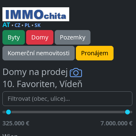
AT
•
CZ
•
PL
•
SK
Byty
Domy
Pozemky
Komerční nemovitosti
Pronájem
Domy na prodej
10. Favoriten, Vídeň
325.000 €
7.000.000 €