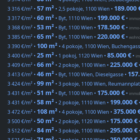
57 m²
189.000 
3 316 €/m² •
• 2,5 pokoje, 1100 Wien •
60 m²
199.000 €
3 317 €/m² •
• Byt, 1110 Wien •
•
immos
53 m²
178.500 €
3 368 €/m² •
• Byt, 1100 Wien •
•
immo-
65 m²
220.000 €
3 385 €/m² •
• Byt, 1100 Wien •
•
wohnc
100 m²
3 390 €/m² •
• 4 pokoje, 1100 Wien, Buchengass
25 m²
85.000 €
3 400 €/m² •
• 1 pokoj, 1120 Wien •
•
im
66 m²
225.000 €
3 409 €/m² •
• 2 pokoje, 1100 Wien •
46 m²
157
3 413 €/m² •
• Byt, 1100 Wien, Dieselgasse •
99 m²
3 424 €/m² •
• 3 pokoje, 1100 Wien, Reumannplat
51 m²
175.000 €
3 431 €/m² •
• Byt, 1100 Wien •
•
immob
58 m²
199.000 €
3 431 €/m² •
• 2 pokoje, 1110 Wien •
108 m²
375.000 
3 472 €/m² •
• 4 pokoje, 1100 Wien •
50 m²
175.000 €
3 500 €/m² •
• 2 pokoje, 1120 Wien •
84 m²
295.000 €
3 512 €/m² •
• 3 pokoje, 1100 Wien •
71 m²
250.000 €