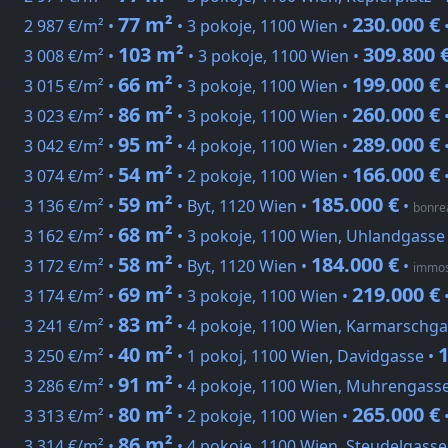
77 m²
230.000 €
2 987 €/m² •
• 3 pokoje, 1100 Wien •
103 m²
309.800 
3 008 €/m² •
• 3 pokoje, 1100 Wien •
66 m²
199.000 €
3 015 €/m² •
• 3 pokoje, 1100 Wien •
86 m²
260.000 €
3 023 €/m² •
• 3 pokoje, 1100 Wien •
95 m²
289.000 €
3 042 €/m² •
• 4 pokoje, 1100 Wien •
54 m²
166.000 €
3 074 €/m² •
• 2 pokoje, 1100 Wien •
59 m²
185.000 €
3 136 €/m² •
• Byt, 1120 Wien •
•
bonre
68 m²
3 162 €/m² •
• 3 pokoje, 1100 Wien, Uhlandgasse
58 m²
184.000 €
3 172 €/m² •
• Byt, 1120 Wien •
•
immos
69 m²
219.000 €
3 174 €/m² •
• 3 pokoje, 1100 Wien •
83 m²
3 241 €/m² •
• 4 pokoje, 1100 Wien, Karmarschga
40 m²
1
3 250 €/m² •
• 1 pokoj, 1100 Wien, Davidgasse •
91 m²
3 286 €/m² •
• 4 pokoje, 1100 Wien, Muhrengass
80 m²
265.000 €
3 313 €/m² •
• 2 pokoje, 1100 Wien •
86 m²
3 314 €/m² •
• 4 pokoje, 1100 Wien, Steudelgasse