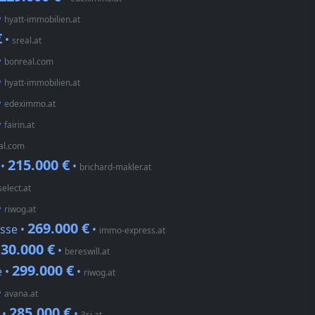
•
hyatt-immobilien.at
€
•
sreal.at
•
bonreal.com
•
hyatt-immobilien.at
•
edeximmo.at
•
fairin.at
al.com
215.000 €
 •
•
brichard-makler.at
elect.at
•
riwog.at
269.000 €
sse •
•
immo-express.at
30.000 €
•
bereswill.at
299.000 €
e •
•
riwog.at
•
avana.at
285.000 €
 •
•
3si.at