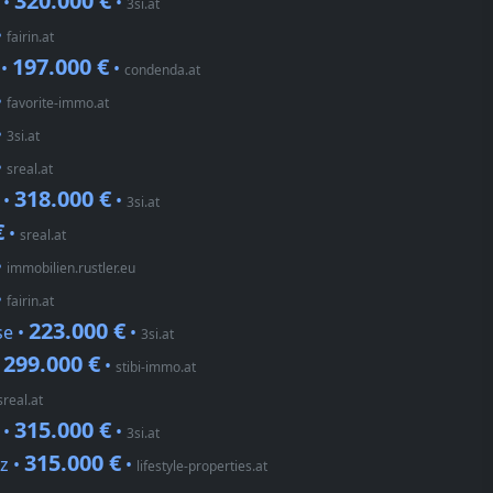
320.000 €
 •
•
3si.at
•
fairin.at
197.000 €
 •
•
condenda.at
•
favorite-immo.at
•
3si.at
•
sreal.at
318.000 €
 •
•
3si.at
€
•
sreal.at
•
immobilien.rustler.eu
•
fairin.at
223.000 €
se •
•
3si.at
299.000 €
•
•
stibi-immo.at
sreal.at
315.000 €
 •
•
3si.at
315.000 €
z •
•
lifestyle-properties.at