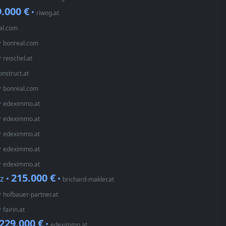
.000 €
•
riwog.at
al.com
•
bonreal.com
•
reischel.at
onstruct.at
•
bonreal.com
•
edeximmo.at
•
edeximmo.at
•
edeximmo.at
•
edeximmo.at
•
edeximmo.at
215.000 €
z •
•
brichard-makler.at
•
hofbauer-partner.at
•
fairin.at
229.000 €
•
edeximmo.at