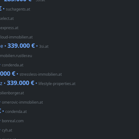
€
•
suchagents.at
elect.at
express.at
loud-immobilien.at
339.000 €
e •
•
3si.at
mobilien.rustler.eu
•
condenda.at
.000 €
•
stressless-immobilien.at
339.000 €
z •
•
lifestyle-properties.at
ilienborger.at
•
omerovic-immobilien.at
€
•
condenda.at
•
bonreal.com
•
cyh.at