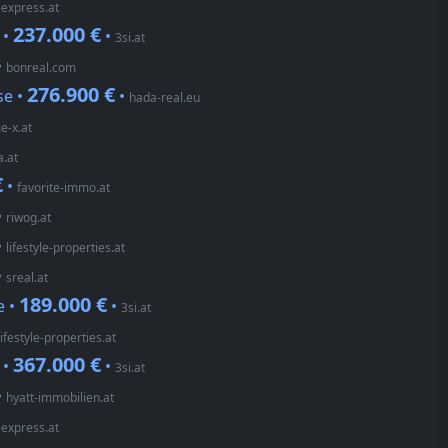
express.at
237.000 €
 •
•
3si.at
•
bonreal.com
276.900 €
se •
•
hada-real.eu
e-x.at
a.at
€
•
favorite-immo.at
•
riwog.at
•
lifestyle-properties.at
•
sreal.at
189.000 €
e •
•
3si.at
lifestyle-properties.at
367.000 €
 •
•
3si.at
•
hyatt-immobilien.at
express.at