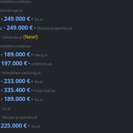
mobilien.rustler.eu
ilienborger.at
249.000 €
 •
•
3si.at
249.000 €
z •
•
lifestyle-properties.at
•
(New!)
condenda.at
mobilien.rustler.eu
189.000 €
 •
•
riwog.at
197.000 €
•
•
smkimmo.at
•
immobilien-sablatnig.at
233.000 €
 •
•
3si.at
335.400 €
 •
•
hada-real.eu
189.000 €
 •
•
3si.at
•
3si.at
•
lifestyle-properties.at
225.000 €
•
•
3si.at