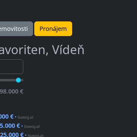
movitosti
Pronájem
avoriten, Vídeň
98.000 €
000 €
•
buwog.at
5.000 €
•
buwog.at
25.000 €
•
buwog.at