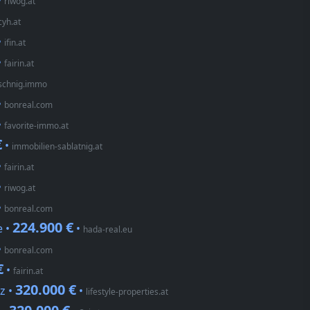
•
riwog.at
cyh.at
•
ifin.at
•
fairin.at
schnig.immo
•
bonreal.com
•
favorite-immo.at
€
•
immobilien-sablatnig.at
•
fairin.at
•
riwog.at
•
bonreal.com
224.900 €
e •
•
hada-real.eu
•
bonreal.com
€
•
fairin.at
320.000 €
z •
•
lifestyle-properties.at