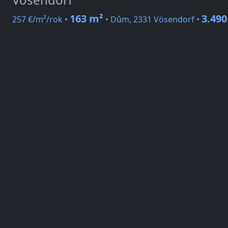
163 m²
3.490
257 €/m²/rok •
• Dům, 2331 Vösendorf •