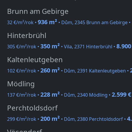
Brunn am Gebirge
936 m²
32 €/m²/rok •
• Dům, 2345 Brunn am Gebirge •
Hinterbrühl
350 m²
8.900
305 €/m²/rok •
• Vila, 2371 Hinterbrühl •
Kaltenleutgeben
260 m²
102 €/m²/rok •
• Dům, 2391 Kaltenleutgeben •
Mödling
228 m²
2.599 €
137 €/m²/rok •
• Dům, 2340 Mödling •
Perchtoldsdorf
200 m²
4
299 €/m²/rok •
• Dům, 2380 Perchtoldsdorf •
Vösendorf