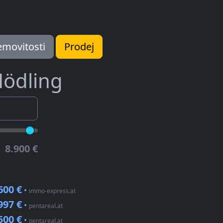
movitosti
Prodej
ödling
8.900 €
600 €
•
immo-express.at
997 €
•
pentareal.at
500 €
•
pentareal.at