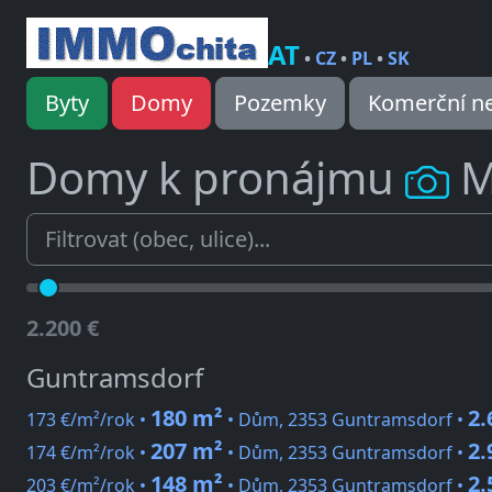
AT
•
CZ
•
PL
•
SK
Byty
Domy
Pozemky
Komerční ne
Domy k pronájmu
M
2.200 €
Guntramsdorf
180 m²
2.
173 €/m²/rok •
• Dům, 2353 Guntramsdorf •
207 m²
2.
174 €/m²/rok •
• Dům, 2353 Guntramsdorf •
148 m²
2.
203 €/m²/rok •
• Dům, 2353 Guntramsdorf •