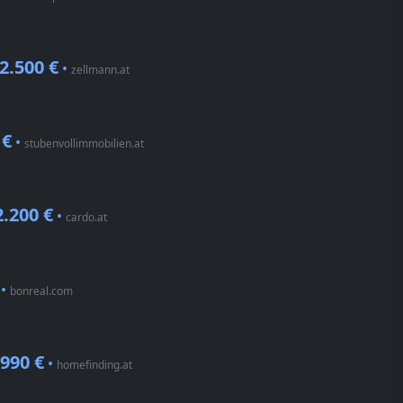
2.500 €
•
zellmann.at
 €
•
stubenvollimmobilien.at
2.200 €
•
cardo.at
•
bonreal.com
.990 €
•
homefinding.at