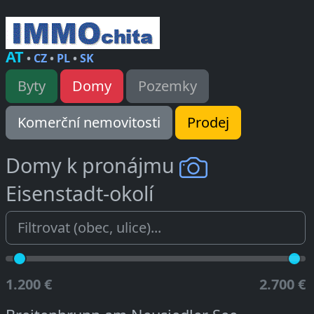
AT
•
CZ
•
PL
•
SK
Byty
Domy
Pozemky
Komerční nemovitosti
Prodej
Domy k pronájmu
Eisenstadt-okolí
1.200 €
2.700 €