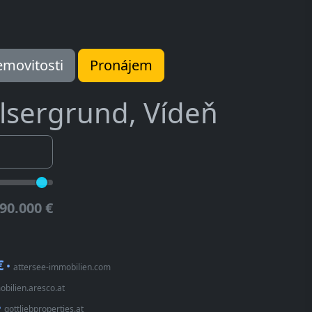
movitosti
Pronájem
Alsergrund, Vídeň
90.000 €
€
•
attersee-immobilien.com
bilien.aresco.at
•
gottliebproperties.at