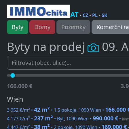
AT
•
CZ
•
PL
•
SK
Byty
Domy
Pozemky
Komerční ne
Byty na prodej
09. 
166.000 €
3.9
Wien
42 m²
166.000 
3 952 €/m² •
• 1,5 pokoje, 1090 Wien •
237 m²
990.000 €
4 177 €/m² •
• Byt, 1090 Wien •
•
immo
38 m²
169.000 €
4 447 €/m² •
• 2 pokoje, 1090 Wien •