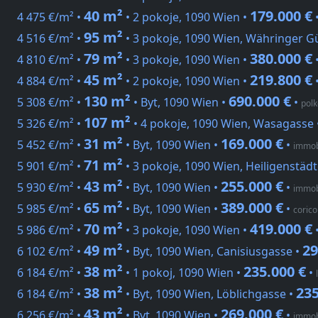
40 m²
179.000 €
4 475 €/m² •
• 2 pokoje, 1090 Wien •
95 m²
4 516 €/m² •
• 3 pokoje, 1090 Wien, Währinger Gü
79 m²
380.000 €
4 810 €/m² •
• 3 pokoje, 1090 Wien •
45 m²
219.800 €
4 884 €/m² •
• 2 pokoje, 1090 Wien •
130 m²
690.000 €
5 308 €/m² •
• Byt, 1090 Wien •
•
polk
107 m²
5 326 €/m² •
• 4 pokoje, 1090 Wien, Wasagasse 
31 m²
169.000 €
5 452 €/m² •
• Byt, 1090 Wien •
•
immob
71 m²
5 901 €/m² •
• 3 pokoje, 1090 Wien, Heiligenstädt
43 m²
255.000 €
5 930 €/m² •
• Byt, 1090 Wien •
•
immob
65 m²
389.000 €
5 985 €/m² •
• Byt, 1090 Wien •
•
coric
70 m²
419.000 €
5 986 €/m² •
• 3 pokoje, 1090 Wien •
49 m²
29
6 102 €/m² •
• Byt, 1090 Wien, Canisiusgasse •
38 m²
235.000 €
6 184 €/m² •
• 1 pokoj, 1090 Wien •
•
38 m²
235
6 184 €/m² •
• Byt, 1090 Wien, Löblichgasse •
43 m²
269.000 €
6 256 €/m² •
• Byt, 1090 Wien •
•
immob