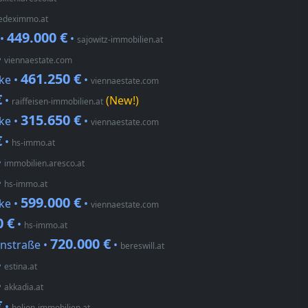
edeximmo.at
449.000 €
 •
•
sajowitz-immobilien.at
•
viennaestate.com
461.250 €
ke •
•
viennaestate.com
€
•
(New!)
raiffeisen-immobilien.at
315.650 €
ke •
•
viennaestate.com
€
•
hs-immo.at
•
immobilien.aresco.at
•
hs-immo.at
599.000 €
ke •
•
viennaestate.com
0 €
•
hs-immo.at
720.000 €
instraße •
•
bereswill.at
•
estina.at
•
akkadia.at
€
•
helion-immobilien.at