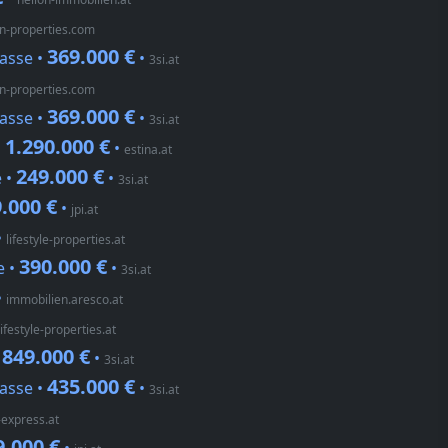
on-properties.com
369.000 €
asse •
•
3si.at
on-properties.com
369.000 €
asse •
•
3si.at
1.290.000 €
•
•
estina.at
249.000 €
e •
•
3si.at
.000 €
•
jpi.at
•
lifestyle-properties.at
390.000 €
e •
•
3si.at
•
immobilien.aresco.at
lifestyle-properties.at
849.000 €
•
•
3si.at
435.000 €
asse •
•
3si.at
express.at
9.000 €