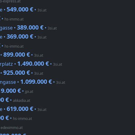
-express.at
549.000 €
e •
•
3si.at
€
•
hs-immo.at
389.000 €
gasse •
•
3si.at
369.000 €
e •
•
3si.at
€
•
hs-immo.at
899.000 €
 •
•
3si.at
1.490.000 €
rplatz •
•
3si.at
925.000 €
 •
•
3si.at
1.099.000 €
engasse •
•
3si.at
19.000 €
•
jpi.at
00 €
•
akkadia.at
619.000 €
e •
•
3si.at
00 €
•
hs-immo.at
•
edeximmo.at