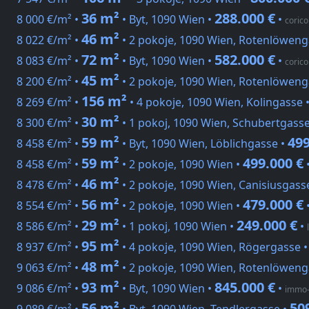
36 m²
288.000 €
8 000 €/m² •
• Byt, 1090 Wien •
•
coric
46 m²
8 022 €/m² •
• 2 pokoje, 1090 Wien, Rotenlöweng
72 m²
582.000 €
8 083 €/m² •
• Byt, 1090 Wien •
•
coric
45 m²
8 200 €/m² •
• 2 pokoje, 1090 Wien, Rotenlöweng
156 m²
8 269 €/m² •
• 4 pokoje, 1090 Wien, Kolingasse 
30 m²
8 300 €/m² •
• 1 pokoj, 1090 Wien, Schubertgass
59 m²
499
8 458 €/m² •
• Byt, 1090 Wien, Löblichgasse •
59 m²
499.000 €
8 458 €/m² •
• 2 pokoje, 1090 Wien •
46 m²
8 478 €/m² •
• 2 pokoje, 1090 Wien, Canisiusgass
56 m²
479.000 €
8 554 €/m² •
• 2 pokoje, 1090 Wien •
29 m²
249.000 €
8 586 €/m² •
• 1 pokoj, 1090 Wien •
•
95 m²
8 937 €/m² •
• 4 pokoje, 1090 Wien, Rögergasse 
48 m²
9 063 €/m² •
• 2 pokoje, 1090 Wien, Rotenlöweng
93 m²
845.000 €
9 086 €/m² •
• Byt, 1090 Wien •
•
immo-
56 m²
50