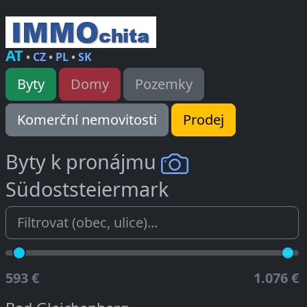
AT
•
CZ
•
PL
•
SK
Byty
Domy
Pozemky
Komerční nemovitosti
Prodej
Byty k pronájmu
Südoststeiermark
593 €
1.076 €