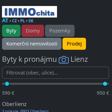
AT
•
CZ
•
PL
•
SK
Byty
Domy
Pozemky
Komerční nemovitosti
Prodej
Byty k pronájmu
Lienz
590 €
950 €
Oberlienz
3 pokoje, 9903 Oberlienz