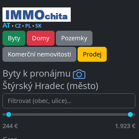
AT
•
CZ
•
PL
•
SK
Byty
Domy
Pozemky
Komerční nemovitosti
Prodej
Byty k pronájmu
Štýrský Hradec (město)
244 €
1.923 €