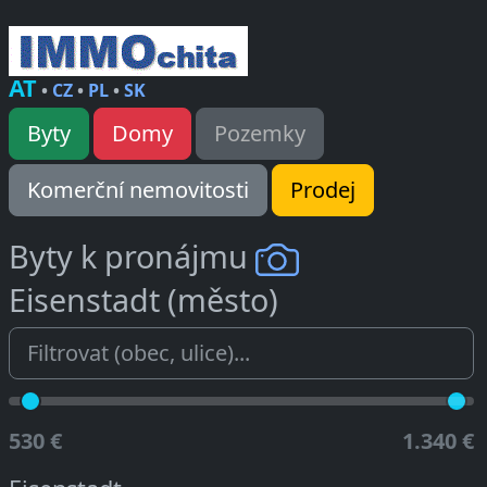
AT
•
CZ
•
PL
•
SK
Byty
Domy
Pozemky
Komerční nemovitosti
Prodej
Byty k pronájmu
Eisenstadt (město)
530 €
1.340 €