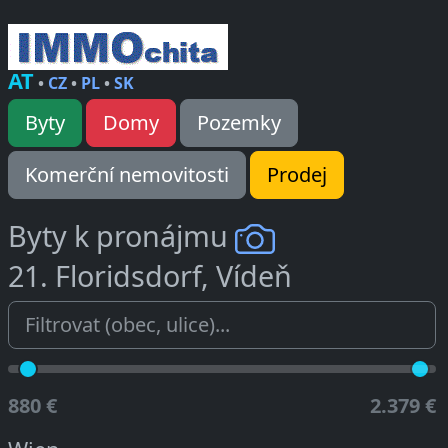
AT
•
CZ
•
PL
•
SK
Byty
Domy
Pozemky
Komerční nemovitosti
Prodej
Byty k pronájmu
21. Floridsdorf, Vídeň
880 €
2.379 €