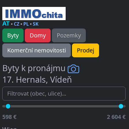
AT
•
CZ
•
PL
•
SK
Byty
Domy
Pozemky
Komerční nemovitosti
Prodej
Byty k pronájmu
17. Hernals, Vídeň
598 €
2 604 €