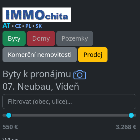
AT
•
CZ
•
PL
•
SK
Byty
Domy
Pozemky
Komerční nemovitosti
Prodej
Byty k pronájmu
07. Neubau, Vídeň
550 €
3.268 €