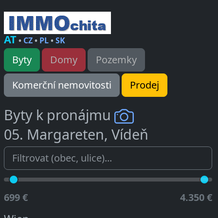
AT
•
CZ
•
PL
•
SK
Byty
Domy
Pozemky
Komerční nemovitosti
Prodej
Byty k pronájmu
05. Margareten, Vídeň
699 €
4.350 €