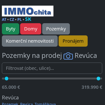
SK
AT
•
CZ
•
PL
•
Byty
Domy
Pozemky
Komerční nemovitosti
Pronájem
Pozemky na prodej
Revúca
65.000 €
319.990 €
Revúca
Pozemek, Revúca, Tomášikova