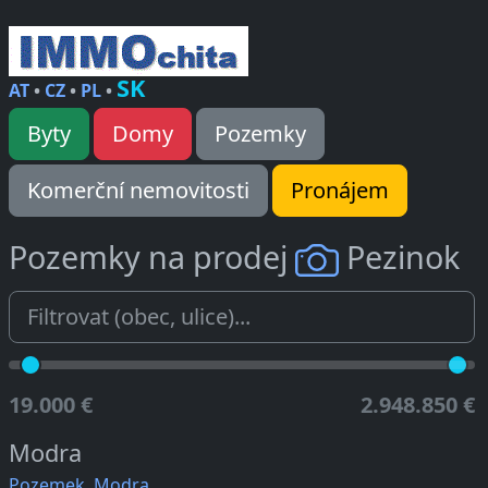
SK
AT
•
CZ
•
PL
•
Byty
Domy
Pozemky
Komerční nemovitosti
Pronájem
Pozemky na prodej
Pezinok
19.000 €
2.948.850 €
Modra
Pozemek, Modra