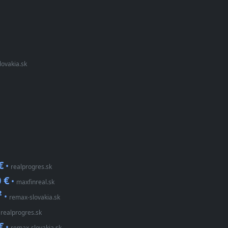
lovakia.sk
€
•
realprogres.sk
 €
•
maxfinreal.sk
²
•
remax-slovakia.sk
•
realprogres.sk
€
•
remax-slovakia.sk