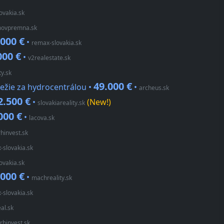
ovakia.sk
ovpremna.sk
.000 €
•
remax-slovakia.sk
000 €
•
v2realestate.sk
ty.sk
49.000 €
režie za hydrocentrálou •
•
archeus.sk
2.500 €
•
(New!)
slovakiareality.sk
000 €
•
lacova.sk
rhinvest.sk
-slovakia.sk
ovakia.sk
.000 €
•
machreality.sk
-slovakia.sk
al.sk
rhinvest.sk