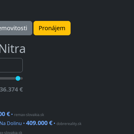
movitosti
Pronájem
Nitra
36.374 €
00 €
•
remax-slovakia.sk
409.000 €
 Na Dolinu •
•
dobrereality.sk
x-slovakia.sk