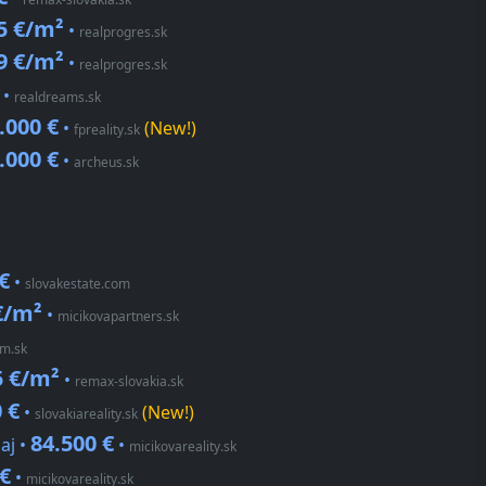
5 €/m²
•
realprogres.sk
9 €/m²
•
realprogres.sk
•
realdreams.sk
.000 €
•
(New!)
fpreality.sk
.000 €
•
archeus.sk
€
•
slovakestate.com
€/m²
•
micikovapartners.sk
em.sk
5 €/m²
•
remax-slovakia.sk
 €
•
(New!)
slovakiareality.sk
84.500 €
aj •
•
micikovareality.sk
 €
•
micikovareality.sk