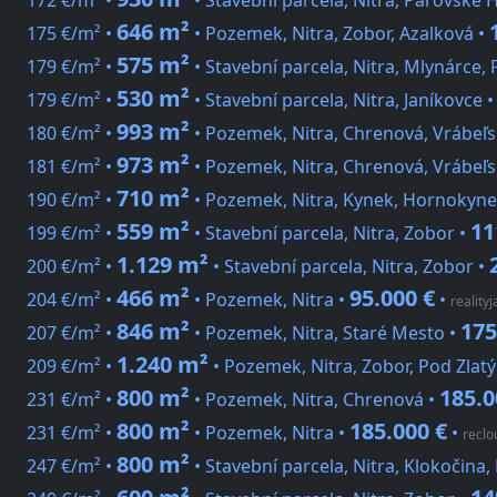
172 €/m² •
• Stavební parcela, Nitra, Párovské 
646 m²
175 €/m² •
• Pozemek, Nitra, Zobor, Azalková •
575 m²
179 €/m² •
• Stavební parcela, Nitra, Mlynárce, 
530 m²
179 €/m² •
• Stavební parcela, Nitra, Janíkovce 
993 m²
180 €/m² •
• Pozemek, Nitra, Chrenová, Vrábeľs
973 m²
181 €/m² •
• Pozemek, Nitra, Chrenová, Vrábeľs
710 m²
190 €/m² •
• Pozemek, Nitra, Kynek, Hornokyne
559 m²
11
199 €/m² •
• Stavební parcela, Nitra, Zobor •
1.129 m²
200 €/m² •
• Stavební parcela, Nitra, Zobor •
466 m²
95.000 €
204 €/m² •
• Pozemek, Nitra •
•
reality
846 m²
175
207 €/m² •
• Pozemek, Nitra, Staré Mesto •
1.240 m²
209 €/m² •
• Pozemek, Nitra, Zobor, Pod Zla
800 m²
185.0
231 €/m² •
• Pozemek, Nitra, Chrenová •
800 m²
185.000 €
231 €/m² •
• Pozemek, Nitra •
•
reclo
800 m²
247 €/m² •
• Stavební parcela, Nitra, Klokočina,