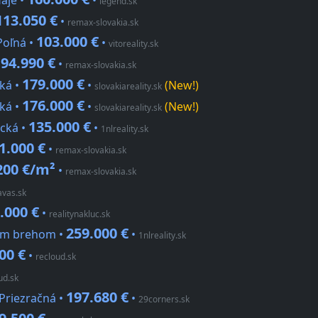
Háje •
•
legend.sk
113.050 €
•
remax-slovakia.sk
103.000 €
Poľná •
•
vitoreality.sk
94.990 €
•
•
remax-slovakia.sk
179.000 €
ká •
•
(New!)
slovakiareality.sk
176.000 €
ká •
•
(New!)
slovakiareality.sk
135.000 €
cká •
•
1nlreality.sk
1.000 €
•
remax-slovakia.sk
200 €/m²
•
remax-slovakia.sk
javas.sk
.000 €
•
realitynakluc.sk
259.000 €
tým brehom •
•
1nlreality.sk
00 €
•
recloud.sk
ud.sk
197.680 €
 Priezračná •
•
29corners.sk