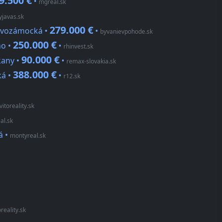
9.500 €
•
mgreal.sk
tyjavas.sk
279.000 €
Novozámocká •
•
byvanievpohode.sk
250.000 €
ho •
•
rhinvest.sk
90.000 €
kany •
•
remax-slovakia.sk
388.000 €
ká •
•
r12.sk
vitoreality.sk
al.sk
á
•
montyreal.sk
oreality.sk