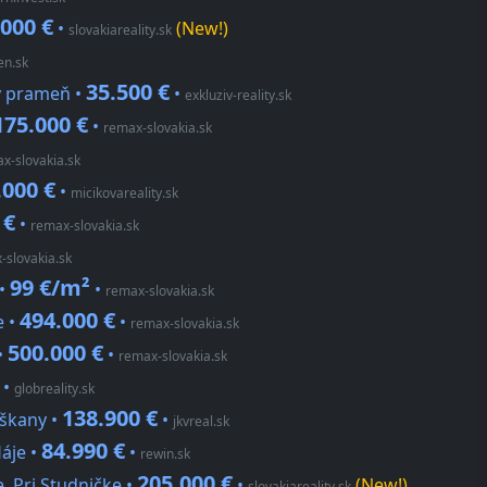
.000 €
•
(New!)
slovakiareality.sk
en.sk
35.500 €
ný prameň •
•
exkluziv-reality.sk
175.000 €
•
remax-slovakia.sk
x-slovakia.sk
.000 €
•
micikovareality.sk
 €
•
remax-slovakia.sk
-slovakia.sk
99 €/m²
 •
•
remax-slovakia.sk
494.000 €
e •
•
remax-slovakia.sk
500.000 €
•
•
remax-slovakia.sk
•
globreality.sk
138.900 €
rškany •
•
jkvreal.sk
84.990 €
Háje •
•
rewin.sk
205.000 €
e, Pri Studničke •
•
(New!)
slovakiareality.sk