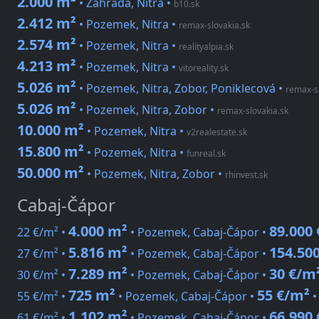
2.000 m²
• Zahrada, Nitra
•
b10.sk
2.412 m²
• Pozemek, Nitra
•
remax-slovakia.sk
2.574 m²
• Pozemek, Nitra
•
realityalpia.sk
4.213 m²
• Pozemek, Nitra
•
vitoreality.sk
5.026 m²
• Pozemek, Nitra, Zobor, Poniklecová
•
remax-s
5.026 m²
• Pozemek, Nitra, Zobor
•
remax-slovakia.sk
10.000 m²
• Pozemek, Nitra
•
v2realestate.sk
15.800 m²
• Pozemek, Nitra
•
funreal.sk
50.000 m²
• Pozemek, Nitra, Zobor
•
rhinvest.sk
Cabaj-Čápor
4.000 m²
89.000 
22 €/m² •
• Pozemek, Cabaj-Čápor •
5.816 m²
154.500
27 €/m² •
• Pozemek, Cabaj-Čápor •
7.289 m²
30 €/m
30 €/m² •
• Pozemek, Cabaj-Čápor •
725 m²
55 €/m²
55 €/m² •
• Pozemek, Cabaj-Čápor •
1.102 m²
66.990 
61 €/m² •
• Pozemek, Cabaj-Čápor •