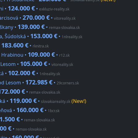
124.000 €
mi •
•
exkluziv-reality.sk
270.000 €
arcisová •
•
vitoreality.sk
139.000 €
rškany •
•
remax-slovakia.sk
153.000 €
na, Šúdolská •
•
1nlreality.sk
183.600 €
•
•
rknitra.sk
109.000 €
d Hrabinou •
•
r12.sk
105.000 €
d Lesom •
•
vitoreality.sk
102.000 €
ká •
•
1nlreality.sk
172.985 €
Pod Lesom •
•
29corners.sk
172.000 €
•
remax-slovakia.sk
119.000 €
ká •
•
(New!)
slovakiareality.sk
160.000 €
ieňová •
•
1bcr.sk
1.500 €
•
remax-slovakia.sk
00 €
•
remax-slovakia.sk
160.000 €