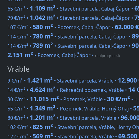
1.109 m²
6
65 €/m² •
• Stavební parcela, Cabaj-Čápor •
1.042 m²
7
79 €/m² •
• Stavební parcela, Cabaj-Čápor •
580 m²
62.000 €
107 €/m² •
• Pozemek, Cabaj-Čápor •
780 m²
89
114 €/m² •
• Stavební parcela, Cabaj-Čápor •
789 m²
90
114 €/m² •
• Stavební parcela, Cabaj-Čápor •
2.151 m²
• Pozemek, Cabaj-Čápor
•
realprogres.sk
Vráble
1.421 m²
12.900 
9 €/m² •
• Stavební parcela, Vráble •
4.624 m²
14 
14 €/m² •
• Rekreační pozemek, Vráble •
11.015 m²
30 €/m²
30 €/m² •
• Pozemek, Vráble •
•
fl
1.349 m²
5
55 €/m² •
• Pozemek, Vráble, Horný Ohaj •
1.201 m²
96.000
80 €/m² •
• Stavební parcela, Vráble •
825 m²
102 €/m² •
• Stavební parcela, Vráble, Horný Oh
569 m²
69.500
122 €/m² •
• Stavební parcela, Vráble •