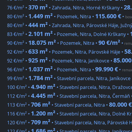
370 m²
28
76 €/m² •
• Zahrada, Nitra, Horné Krškany •
1.449 m²
115.600 €
80 €/m² •
• Pozemek, Nitra •
•
bos
444 m²
80 €/m² •
• Zahrada, Nitra, Párovské Háje, Juž
2.101 m²
83 €/m² •
• Pozemek, Nitra, Dolné Krškany •
18.075 m²
90 €/m²
90 €/m² •
• Pozemek, Nitra •
•
rema
633 m²
58
92 €/m² •
• Pozemek, Nitra, Párovské Háje •
925 m²
85.000
92 €/m² •
• Pozemek, Nitra, Janíkovce •
1.037 m²
99.990 €
96 €/m² •
• Pozemek, Nitra •
•
remax
1.784 m²
99 €/m² •
• Stavební parcela, Nitra, Janíkovce
4.940 m²
100 €/m² •
• Stavební parcela, Nitra, Dražovc
4.445 m²
112 €/m² •
• Stavební parcela, Nitra, Čermáň 
706 m²
80.000 €
113 €/m² •
• Stavební parcela, Nitra •
1.200 m²
116 €/m² •
• Stavební parcela, Nitra, Dolné K
709 m²
120 €/m² •
• Stavební parcela, Nitra, Párovské 
1.686 m²
122 €/m² •
• Stavební parcela, Nitra, Janíkovc