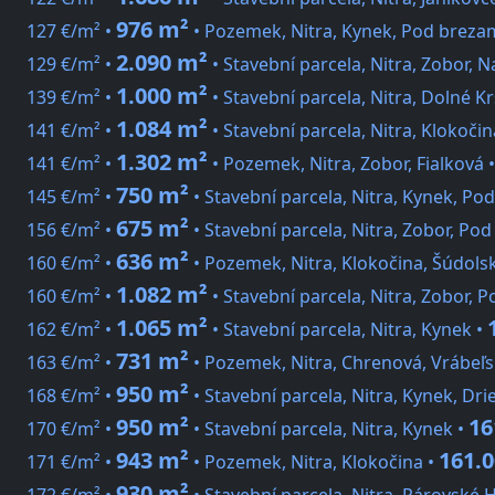
976 m²
127 €/m² •
• Pozemek, Nitra, Kynek, Pod breza
2.090 m²
129 €/m² •
• Stavební parcela, Nitra, Zobor, N
1.000 m²
139 €/m² •
• Stavební parcela, Nitra, Dolné K
1.084 m²
141 €/m² •
• Stavební parcela, Nitra, Klokoči
1.302 m²
141 €/m² •
• Pozemek, Nitra, Zobor, Fialková 
750 m²
145 €/m² •
• Stavební parcela, Nitra, Kynek, Po
675 m²
156 €/m² •
• Stavební parcela, Nitra, Zobor, Po
636 m²
160 €/m² •
• Pozemek, Nitra, Klokočina, Šúdols
1.082 m²
160 €/m² •
• Stavební parcela, Nitra, Zobor, 
1.065 m²
162 €/m² •
• Stavební parcela, Nitra, Kynek •
731 m²
163 €/m² •
• Pozemek, Nitra, Chrenová, Vrábeľs
950 m²
168 €/m² •
• Stavební parcela, Nitra, Kynek, Dr
950 m²
16
170 €/m² •
• Stavební parcela, Nitra, Kynek •
943 m²
161.0
171 €/m² •
• Pozemek, Nitra, Klokočina •
930 m²