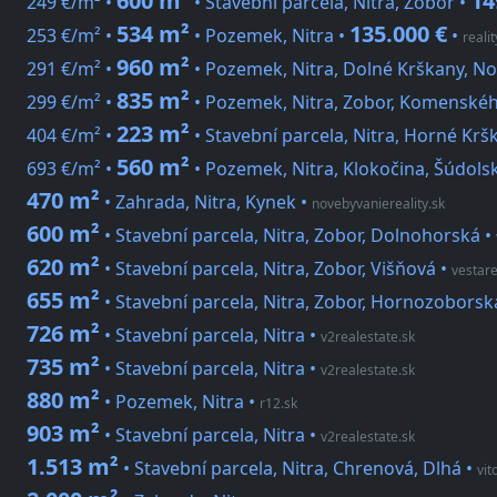
600 m²
14
249 €/m² •
• Stavební parcela, Nitra, Zobor •
534 m²
135.000 €
253 €/m² •
• Pozemek, Nitra •
•
reali
960 m²
291 €/m² •
• Pozemek, Nitra, Dolné Krškany, 
835 m²
299 €/m² •
• Pozemek, Nitra, Zobor, Komenské
223 m²
404 €/m² •
• Stavební parcela, Nitra, Horné Krš
560 m²
693 €/m² •
• Pozemek, Nitra, Klokočina, Šúdols
470 m²
• Zahrada, Nitra, Kynek
•
novebyvaniereality.sk
600 m²
• Stavební parcela, Nitra, Zobor, Dolnohorská
•
620 m²
• Stavební parcela, Nitra, Zobor, Višňová
•
vestare
655 m²
• Stavební parcela, Nitra, Zobor, Hornozoborsk
726 m²
• Stavební parcela, Nitra
•
v2realestate.sk
735 m²
• Stavební parcela, Nitra
•
v2realestate.sk
880 m²
• Pozemek, Nitra
•
r12.sk
903 m²
• Stavební parcela, Nitra
•
v2realestate.sk
1.513 m²
• Stavební parcela, Nitra, Chrenová, Dlhá
•
vit