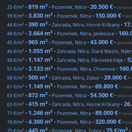
819 m²
20.500 €
25 €/m² •
• Pozemek, Nitra •
•
remax-sl
3.830 m²
150.000 €
39 €/m² •
• Pozemek, Nitra •
•
dom
390 m²
17
44 €/m² •
• Zahrada, Nitra, Horné Krškany •
3.664 m²
160.
44 €/m² •
• Pozemek, Nitra, Janíkovce •
965 m²
43.000 €
45 €/m² •
• Pozemek, Nitra •
•
globreali
1.055 m²
46 €/m² •
• Zahrada, Nitra, Staré Mesto, Náb
1.147 m²
5
46 €/m² •
• Zahrada, Nitra, Párovské Háje •
3.133 m²
160.
51 €/m² •
• Pozemek, Nitra, Chrenová •
500 m²
29.000 €
58 €/m² •
• Zahrada, Nitra, Zobor •
•
1.149 m²
69.800 €
61 €/m² •
• Pozemek, Nitra •
•
remax
872 m²
54.500 €
63 €/m² •
• Pozemek, Nitra •
•
remax-sl
415 m²
26
63 €/m² •
• Zahrada, Nitra, Horné Krškany •
1.246 m²
89.000 €
71 €/m² •
• Pozemek, Nitra •
•
remax
4.300 m²
320.000 €
74 €/m² •
• Pozemek, Nitra •
•
hsre
445 m²
75 €/m²
75 €/m² •
• Pozemek, Nitra, Zobor •
•