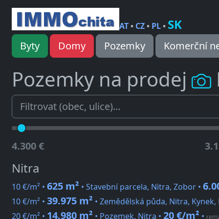
SK
AT
•
CZ
•
PL
•
Byty
Domy
Pozemky
Komerční ne
Pozemky na prodej
4.300 €
3.1
Nitra
625 m²
6.0
10 €/m² •
• Stavební parcela, Nitra, Zobor •
39.975 m²
10 €/m² •
• Zemědělská půda, Nitra, Kynek,
14.980 m²
20 €/m²
20 €/m² •
• Pozemek, Nitra •
•
rema