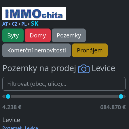
SK
AT
•
CZ
•
PL
•
Byty
Domy
Pozemky
Komerční nemovitosti
Pronájem
Pozemky na prodej
Levice
4.238 €
684.870 €
Levice
Pozemek, Levice