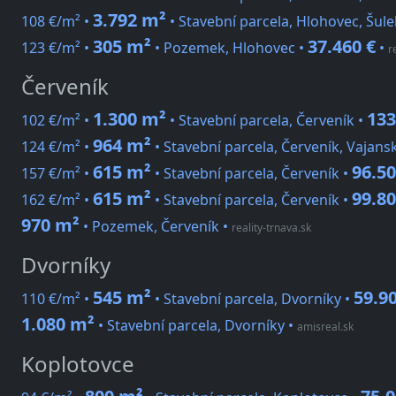
3.792 m²
108 €/m² •
• Stavební parcela, Hlohovec, Šul
305 m²
37.460 €
123 €/m² •
• Pozemek, Hlohovec •
•
r
Červeník
1.300 m²
133
102 €/m² •
• Stavební parcela, Červeník •
964 m²
124 €/m² •
• Stavební parcela, Červeník, Vajans
615 m²
96.50
157 €/m² •
• Stavební parcela, Červeník •
615 m²
99.80
162 €/m² •
• Stavební parcela, Červeník •
970 m²
• Pozemek, Červeník
•
reality-trnava.sk
Dvorníky
545 m²
59.9
110 €/m² •
• Stavební parcela, Dvorníky •
1.080 m²
• Stavební parcela, Dvorníky
•
amisreal.sk
Koplotovce