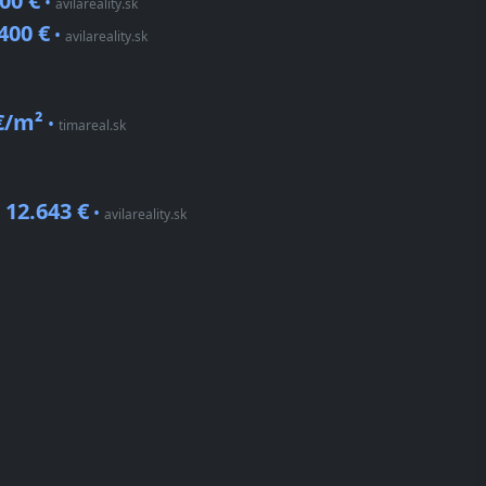
00 €
•
avilareality.sk
400 €
•
avilareality.sk
€/m²
•
timareal.sk
12.643 €
•
•
avilareality.sk