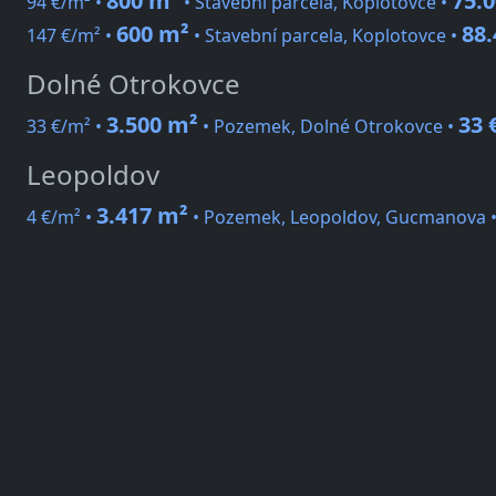
800 m²
75.0
94 €/m² •
• Stavební parcela, Koplotovce •
600 m²
88.
147 €/m² •
• Stavební parcela, Koplotovce •
Dolné Otrokovce
3.500 m²
33 
33 €/m² •
• Pozemek, Dolné Otrokovce •
Leopoldov
3.417 m²
4 €/m² •
• Pozemek, Leopoldov, Gucmanova 