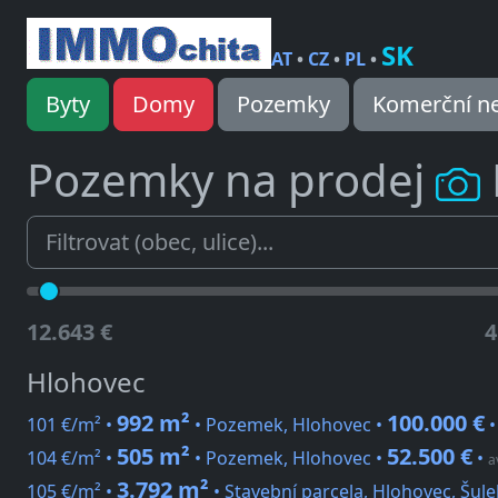
SK
AT
•
CZ
•
PL
•
Byty
Domy
Pozemky
Komerční ne
Pozemky na prodej
12.643 €
4
Hlohovec
992 m²
100.000 €
101 €/m² •
• Pozemek, Hlohovec •
505 m²
52.500 €
104 €/m² •
• Pozemek, Hlohovec •
•
a
3.792 m²
105 €/m² •
• Stavební parcela, Hlohovec, Šul