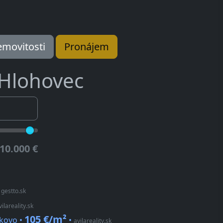
movitosti
Pronájem
Hlohovec
10.000 €
•
gestto.sk
vilareality.sk
105 €/m²
ekovo •
•
avilareality.sk