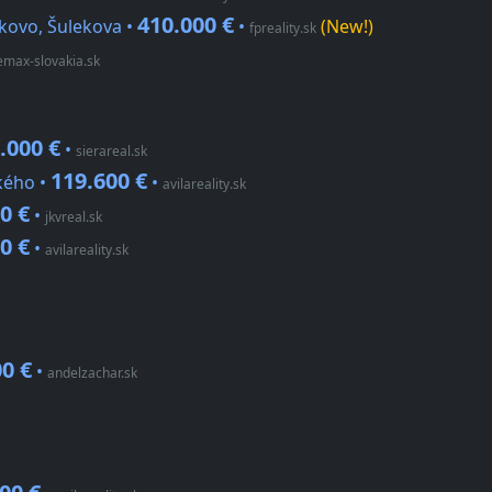
410.000 €
ekovo, Šulekova •
•
(New!)
fpreality.sk
emax-slovakia.sk
.000 €
•
sierareal.sk
119.600 €
kého •
•
avilareality.sk
0 €
•
jkvreal.sk
0 €
•
avilareality.sk
00 €
•
andelzachar.sk