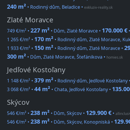
240 m²
• Rodinný dům, Beladice
•
exkluziv-reality.sk
Zlaté Moravce
227 m²
170.000 €
749 €/m² •
• Dům, Zlaté Moravce •
170 m²
1 265 €/m² •
• Rodinný dům, Zlaté Moravce, Ku
150 m²
29
1 933 €/m² •
• Rodinný dům, Zlaté Moravce •
300 m²
• Dům, Zlaté Moravce, Štefánikova
•
homies.sk
Jedľové Kostoľany
379 m²
1 148 €/m² •
• Rodinný dům, Jedľové Kostoľany 
44 m²
135.00
3 068 €/m² •
• Chata, Jedľové Kostoľany •
Skýcov
238 m²
129.900 €
546 €/m² •
• Dům, Skýcov •
•
allinclus
238 m²
129.9
546 €/m² •
• Dům, Skýcov, Konopniská •