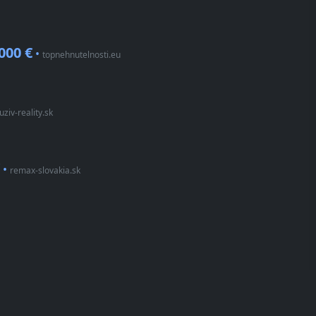
000 €
•
topnehnutelnosti.eu
uziv-reality.sk
•
remax-slovakia.sk