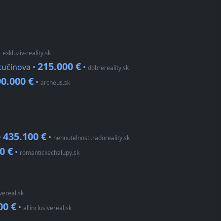
•
exkluziv-reality.sk
215.000 €
kučínova •
•
dobrereality.sk
0.000 €
•
archeus.sk
435.100 €
•
•
nehnutelnosti.radoreality.sk
0 €
•
romantickechalupy.sk
ivereal.sk
00 €
•
allinclusivereal.sk