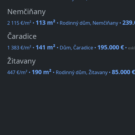
Nemčiňany
113 m²
239.
2 115 €/m² •
• Rodinný dům, Nemčiňany •
Čaradice
141 m²
195.000 €
1 383 €/m² •
• Dům, Čaradice •
•
exkl
Žitavany
190 m²
85.000 €
447 €/m² •
• Rodinný dům, Žitavany •