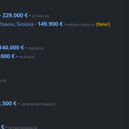
229.000 €
•
•
archeus.sk
149.900 €
itavou, Školská •
•
(New!)
exkluziv-reality.sk
140.000 €
•
mgreal.sk
.000 €
•
recloud.sk
ty.sk
.500 €
•
romantickechalupy.sk
 €
•
remax-slovakia.sk