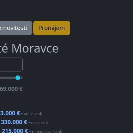
movitosti
Pronájem
té Moravce
69.000 €
3.000 €
•
archeus.sk
330.000 €
•
•
recloud.sk
215.000 €
•
•
remax-slovakia.sk