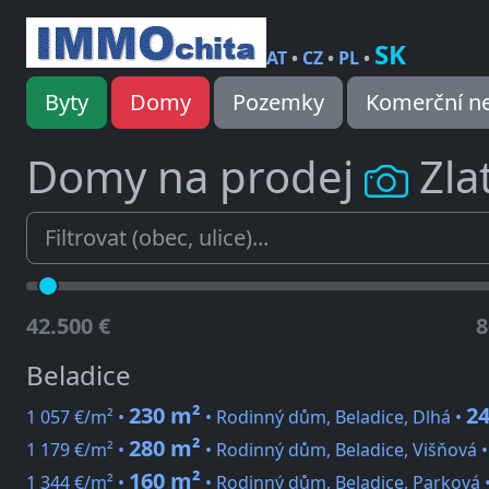
SK
AT
•
CZ
•
PL
•
Byty
Domy
Pozemky
Komerční ne
Domy na prodej
Zla
42.500 €
8
Beladice
230 m²
24
1 057 €/m² •
• Rodinný dům, Beladice, Dlhá •
280 m²
1 179 €/m² •
• Rodinný dům, Beladice, Višňová 
160 m²
1 344 €/m² •
• Rodinný dům, Beladice, Parková 