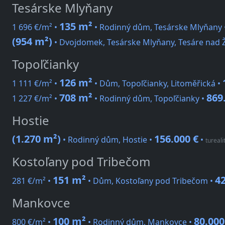
Tesárske Mlyňany
135 m²
1 696 €/m² •
• Rodinný dům, Tesárske Mlyňany 
(954 m²)
• Dvojdomek, Tesárske Mlyňany, Tesáre nad Ž
Topoľčianky
126 m²
1 111 €/m² •
• Dům, Topoľčianky, Litoměřická •
708 m²
869
1 227 €/m² •
• Rodinný dům, Topoľčianky •
Hostie
(1.270 m²)
156.000 €
• Rodinný dům, Hostie •
•
tureali
Kostoľany pod Tribečom
151 m²
42
281 €/m² •
• Dům, Kostoľany pod Tribečom •
Mankovce
100 m²
80.000
800 €/m² •
• Rodinný dům, Mankovce •