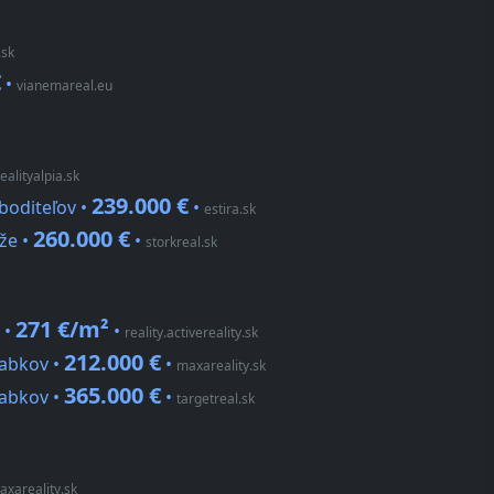
.sk
€
•
vianemareal.eu
realityalpia.sk
239.000 €
boditeľov •
•
estira.sk
260.000 €
že •
•
storkreal.sk
271 €/m²
 •
•
reality.activereality.sk
212.000 €
Babkov •
•
maxareality.sk
365.000 €
Babkov •
•
targetreal.sk
axareality.sk