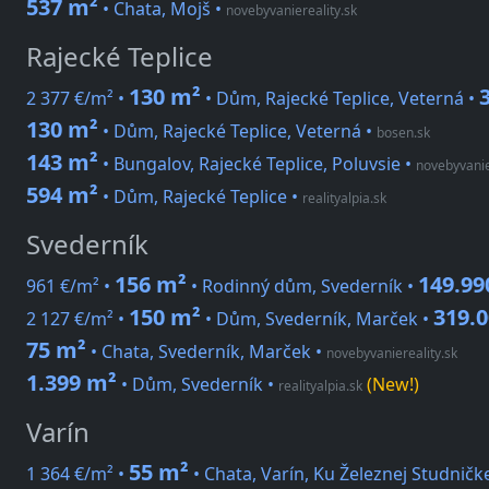
537 m²
• Chata, Mojš
•
novebyvaniereality.sk
Rajecké Teplice
130 m²
2 377 €/m² •
• Dům, Rajecké Teplice, Veterná •
130 m²
• Dům, Rajecké Teplice, Veterná
•
bosen.sk
143 m²
• Bungalov, Rajecké Teplice, Poluvsie
•
novebyvanie
594 m²
• Dům, Rajecké Teplice
•
realityalpia.sk
Svederník
156 m²
149.99
961 €/m² •
• Rodinný dům, Svederník •
150 m²
319.0
2 127 €/m² •
• Dům, Svederník, Marček •
75 m²
• Chata, Svederník, Marček
•
novebyvaniereality.sk
1.399 m²
• Dům, Svederník
•
(New!)
realityalpia.sk
Varín
55 m²
1 364 €/m² •
• Chata, Varín, Ku Železnej Studničk