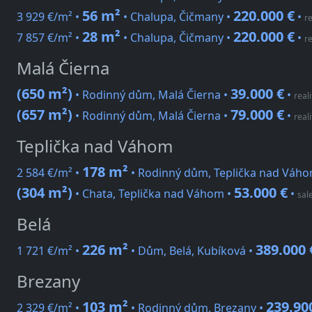
56 m²
220.000 €
3 929 €/m² •
• Chalupa, Čičmany •
•
re
28 m²
220.000 €
7 857 €/m² •
• Chalupa, Čičmany •
•
re
Malá Čierna
(650 m²)
39.000 €
• Rodinný dům, Malá Čierna •
•
reali
(657 m²)
79.000 €
• Rodinný dům, Malá Čierna •
•
reali
Teplička nad Váhom
178 m²
2 584 €/m² •
• Rodinný dům, Teplička nad Váho
(304 m²)
53.000 €
• Chata, Teplička nad Váhom •
•
sal
Belá
226 m²
389.000 
1 721 €/m² •
• Dům, Belá, Kubíková •
Brezany
103 m²
239.90
2 329 €/m² •
• Rodinný dům, Brezany •