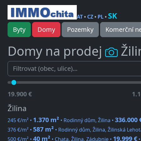
SK
AT
•
CZ
•
PL
•
Byty
Domy
Pozemky
Komerční ne
Domy na prodej
Žil
19.900 €
1.1
Žilina
1.370 m²
336.000 
245 €/m² •
• Rodinný dům, Žilina •
587 m²
376 €/m² •
• Rodinný dům, Žilina, Žilinská Lehot
40 m²
19.999 €
500 €/m² •
• Chata, Žilina, Zádubnie •