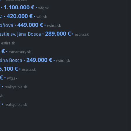
1.100.000 €
 •
•
wfg.sk
420.000 €
a •
•
wfg.sk
449.000 €
loňová •
•
estira.sk
289.000 €
stie sv. Jána Bosca •
•
estira.sk
•
estira.sk
 €
•
rsmansory.sk
249.000 €
Jána Bosca •
•
estira.sk
5.100 €
•
estira.sk
 €
•
wfg.sk
€
•
realityalpia.sk
sk
€
•
realityalpia.sk