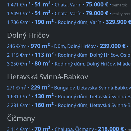
51 m²
75.000 €
1 471 €/m² •
• Chata, Varín •
•
xemar.sk
51 m²
79.000 €
1 549 €/m² •
• Chata, Varín •
•
reality-rent
190 m²
329.900 
1 736 €/m² •
• Rodinný dům, Varín •
Dolný Hričov
970 m²
239.000 €
246 €/m² •
• Dům, Dolný Hričov •
•
113 m²
2 115 €/m² •
• Rodinný dům, Dolný Hričov, Oslo
80 m²
3 250 €/m² •
• Rodinný dům, Dolný Hričov, Mláde
Lietavská Svinná-Babkov
229 m²
271 €/m² •
• Bungalov, Lietavská Svinná-Babkov
130 m²
1 631 €/m² •
• Rodinný dům, Lietavská Svinná-
160 m²
2 281 €/m² •
• Rodinný dům, Lietavská Svinná-
Čičmany
70 m²
218.000 €
3 114 €/m² •
• Chalupa, Čičmany •
•
m