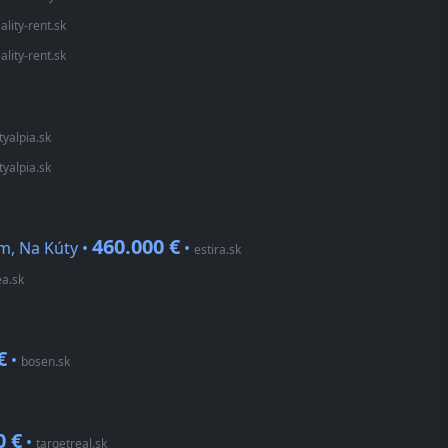
ality-rent.sk
ality-rent.sk
tyalpia.sk
tyalpia.sk
460.000 €
m, Na Kúty •
•
estira.sk
ea.sk
€
•
bosen.sk
0 €
•
targetreal.sk