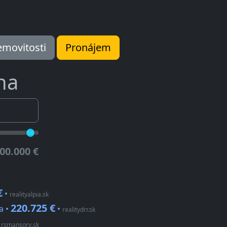
movitosti
Pronájem
ina
00.000 €
€
•
realityalpia.sk
220.725 €
a •
•
realitydrr.sk
•
rsmansory.sk