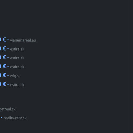
9 €
•
vianemareal.eu
0 €
•
estira.sk
0 €
•
estira.sk
0 €
•
estira.sk
0 €
•
wfg.sk
0 €
•
estira.sk
getreal.sk
•
reality-rent.sk