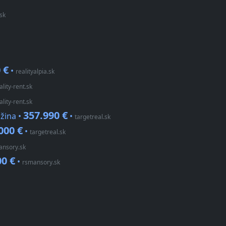
.sk
 €
•
realityalpia.sk
ality-rent.sk
ality-rent.sk
357.990 €
žina •
•
targetreal.sk
000 €
•
targetreal.sk
ansory.sk
00 €
•
rsmansory.sk