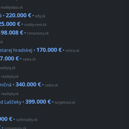
•
realityalpia.sk
220.000 €
á •
•
wfg.sk
25.000 €
•
reality-rent.sk
198.008 €
•
rsmansory.sk
sk
170.000 €
starej hradskej •
•
estira.sk
7.000 €
•
salea.sk
ealityiq.sk
•
realityiq.sk
340.000 €
eničná •
•
salea.sk
•
realityiq.sk
399.000 €
od Laščeky •
•
targetreal.sk
900 €
•
safereality.sk
€
•
rsmansory.sk