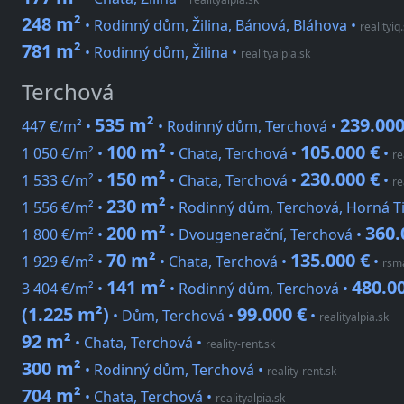
248 m²
• Rodinný dům, Žilina, Bánová, Bláhova
•
realityiq
781 m²
• Rodinný dům, Žilina
•
realityalpia.sk
Terchová
535 m²
239.000
447 €/m² •
• Rodinný dům, Terchová •
100 m²
105.000 €
1 050 €/m² •
• Chata, Terchová •
•
re
150 m²
230.000 €
1 533 €/m² •
• Chata, Terchová •
•
re
230 m²
1 556 €/m² •
• Rodinný dům, Terchová, Horná Ti
200 m²
360.
1 800 €/m² •
• Dvougenerační, Terchová •
70 m²
135.000 €
1 929 €/m² •
• Chata, Terchová •
•
rsm
141 m²
480.0
3 404 €/m² •
• Rodinný dům, Terchová •
(1.225 m²)
99.000 €
• Dům, Terchová •
•
realityalpia.sk
92 m²
• Chata, Terchová
•
reality-rent.sk
300 m²
• Rodinný dům, Terchová
•
reality-rent.sk
704 m²
• Chata, Terchová
•
realityalpia.sk