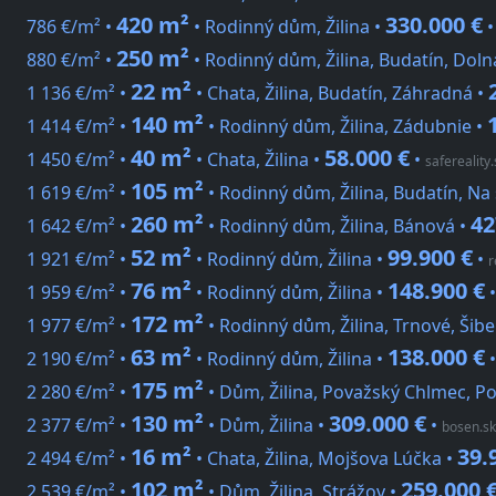
420 m²
330.000 €
786 €/m² •
• Rodinný dům, Žilina •
250 m²
880 €/m² •
• Rodinný dům, Žilina, Budatín, Doln
22 m²
1 136 €/m² •
• Chata, Žilina, Budatín, Záhradná •
140 m²
1 414 €/m² •
• Rodinný dům, Žilina, Zádubnie •
40 m²
58.000 €
1 450 €/m² •
• Chata, Žilina •
•
safereality.
105 m²
1 619 €/m² •
• Rodinný dům, Žilina, Budatín, Na 
260 m²
42
1 642 €/m² •
• Rodinný dům, Žilina, Bánová •
52 m²
99.900 €
1 921 €/m² •
• Rodinný dům, Žilina •
•
r
76 m²
148.900 €
1 959 €/m² •
• Rodinný dům, Žilina •
172 m²
1 977 €/m² •
• Rodinný dům, Žilina, Trnové, Šib
63 m²
138.000 €
2 190 €/m² •
• Rodinný dům, Žilina •
175 m²
2 280 €/m² •
• Dům, Žilina, Považský Chlmec, P
130 m²
309.000 €
2 377 €/m² •
• Dům, Žilina •
•
bosen.sk
16 m²
39.
2 494 €/m² •
• Chata, Žilina, Mojšova Lúčka •
102 m²
259.000 
2 539 €/m² •
• Dům, Žilina, Strážov •