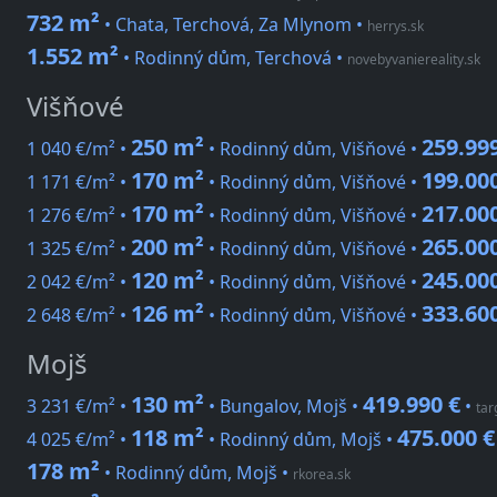
732 m²
• Chata, Terchová, Za Mlynom
•
herrys.sk
1.552 m²
• Rodinný dům, Terchová
•
novebyvaniereality.sk
Višňové
250 m²
259.99
1 040 €/m² •
• Rodinný dům, Višňové •
170 m²
199.00
1 171 €/m² •
• Rodinný dům, Višňové •
170 m²
217.00
1 276 €/m² •
• Rodinný dům, Višňové •
200 m²
265.00
1 325 €/m² •
• Rodinný dům, Višňové •
120 m²
245.00
2 042 €/m² •
• Rodinný dům, Višňové •
126 m²
333.60
2 648 €/m² •
• Rodinný dům, Višňové •
Mojš
130 m²
419.990 €
3 231 €/m² •
• Bungalov, Mojš •
•
tar
118 m²
475.000 €
4 025 €/m² •
• Rodinný dům, Mojš •
178 m²
• Rodinný dům, Mojš
•
rkorea.sk