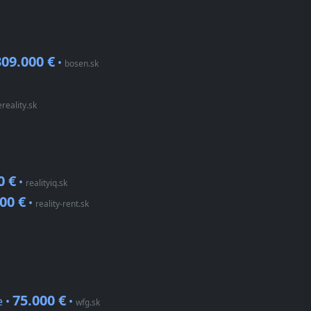
309.000 €
•
bosen.sk
reality.sk
0 €
•
realityiq.sk
00 €
•
reality-rent.sk
75.000 €
e •
•
wfg.sk