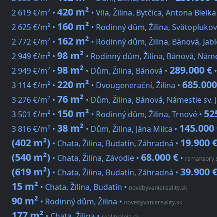
420 m²
2 619 €/m² •
• Vila, Žilina, Bytčica, Antona Bielka
160 m²
2 625 €/m² •
• Rodinný dům, Žilina, Svätoplukov
162 m²
2 772 €/m² •
• Rodinný dům, Žilina, Bánová, Jab
98 m²
2 949 €/m² •
• Rodinný dům, Žilina, Bánová, Náme
98 m²
289.000 €
2 949 €/m² •
• Dům, Žilina, Bánová •
220 m²
685.000
3 114 €/m² •
• Dvougenerační, Žilina •
76 m²
3 276 €/m² •
• Dům, Žilina, Bánová, Námestie sv. 
150 m²
52
3 501 €/m² •
• Rodinný dům, Žilina, Trnové •
38 m²
145.000
3 816 €/m² •
• Dům, Žilina, Jána Milca •
(402 m²)
19.900 
• Chata, Žilina, Budatín, Záhradná •
(540 m²)
68.000 €
• Chata, Žilina, Závodie •
•
rsmansory.
(619 m²)
39.900 
• Chata, Žilina, Budatín, Záhradná •
15 m²
• Chata, Žilina, Budatín
•
novebyvaniereality.sk
90 m²
• Rodinný dům, Žilina
•
novebyvaniereality.sk
177 m²
• Chata, Žilina
•
realityalpia.sk