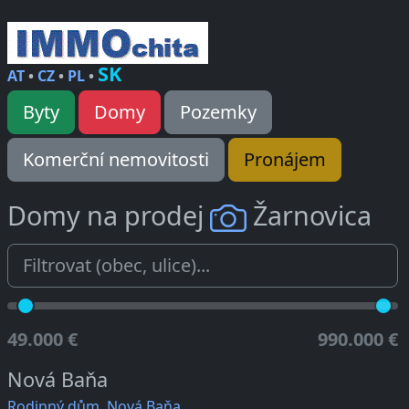
SK
AT
•
CZ
•
PL
•
Byty
Domy
Pozemky
Komerční nemovitosti
Pronájem
Domy na prodej
Žarnovica
49.000 €
990.000 €
Nová Baňa
Rodinný dům, Nová Baňa