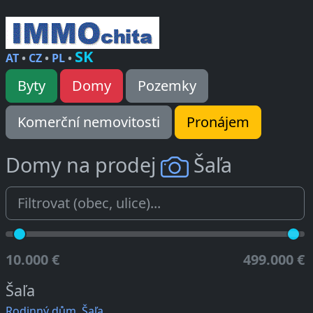
SK
AT
•
CZ
•
PL
•
Byty
Domy
Pozemky
Komerční nemovitosti
Pronájem
Domy na prodej
Šaľa
10.000 €
499.000 €
Šaľa
Rodinný dům, Šaľa