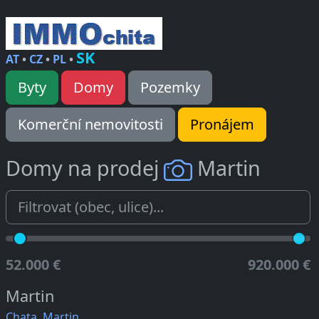
SK
AT
•
CZ
•
PL
•
Byty
Domy
Pozemky
Komerční nemovitosti
Pronájem
Domy na prodej
Martin
52.000 €
920.000 €
Martin
Chata, Martin