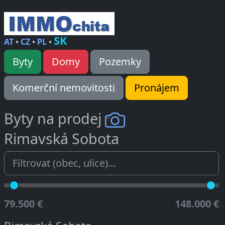
SK
AT
•
CZ
•
PL
•
Byty
Domy
Pozemky
Komerční nemovitosti
Pronájem
Byty na prodej
Rimavská Sobota
79.500 €
148.000 €