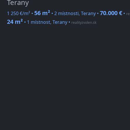
Terany
56 m²
70.000 €
1 250 €/m² •
• 2 místnosti, Terany •
•
re
24 m²
• 1 místnost, Terany
•
realityzvolen.sk