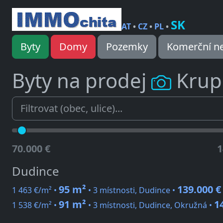
SK
AT
•
CZ
•
PL
•
Byty
Domy
Pozemky
Komerční ne
Byty na prodej
Krup
70.000 €
1
Dudince
95 m²
139.000 €
1 463 €/m² •
• 3 místnosti, Dudince •
91 m²
1
1 538 €/m² •
• 3 místnosti, Dudince, Okružná •