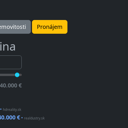
movitosti
Pronájem
ina
40.000 €
•
hdreality.sk
40.000 €
•
realdustry.sk