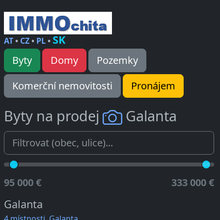
SK
AT
•
CZ
•
PL
•
Byty
Domy
Pozemky
Komerční nemovitosti
Pronájem
Byty na prodej
Galanta
95 000 €
333 000 €
Galanta
4 místnosti, Galanta