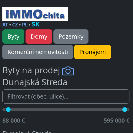
SK
AT
•
CZ
•
PL
•
Byty
Domy
Pozemky
Komerční nemovitosti
Pronájem
Byty na prodej
Dunajská Streda
88 000 €
595 000 €