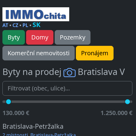
SK
AT
•
CZ
•
PL
•
Byty
Domy
Pozemky
Komerční nemovitosti
Pronájem
Byty na prodej
Bratislava V
130.000 €
1.250.000 €
Bratislava-Petržalka
2 místnosti, Bratislava-Petržalka