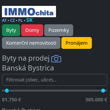
SK
AT
•
CZ
•
PL
•
Byty
Domy
Pozemky
Komerční nemovitosti
Pronájem
Byty na prodej
Banská Bystrica
81.750 €
585.000 €