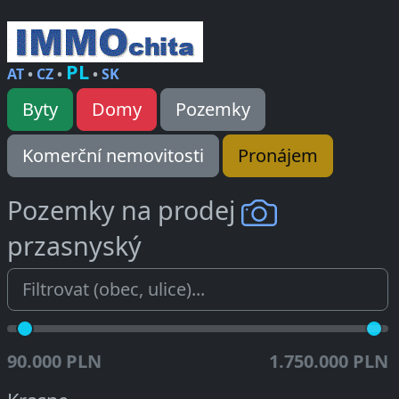
PL
AT
•
CZ
•
•
SK
Byty
Domy
Pozemky
Komerční nemovitosti
Pronájem
Pozemky na prodej
przasnyský
90.000 PLN
1.750.000 PLN