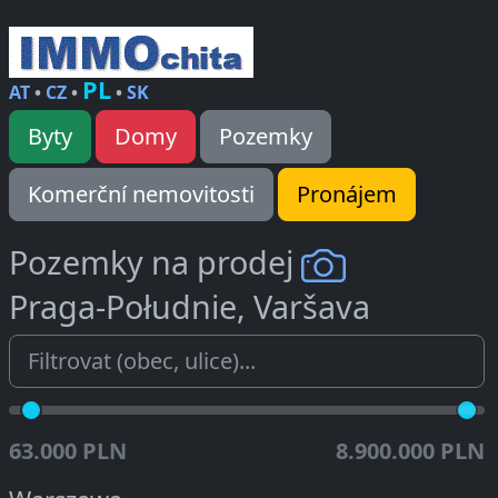
PL
AT
•
CZ
•
•
SK
Byty
Domy
Pozemky
Komerční nemovitosti
Pronájem
Pozemky na prodej
Praga-Południe, Varšava
63.000 PLN
8.900.000 PLN