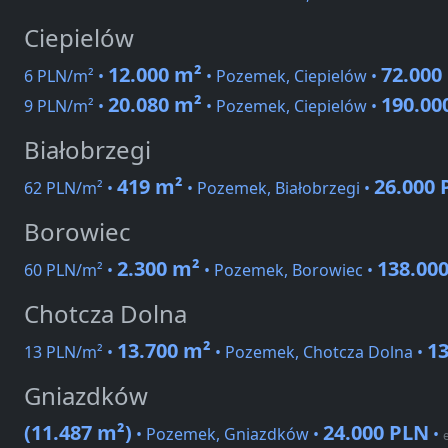
Ciepielów
12.000 m²
72.000
6 PLN/m² •
• Pozemek, Ciepielów •
20.080 m²
190.00
9 PLN/m² •
• Pozemek, Ciepielów •
Białobrzegi
419 m²
26.000
62 PLN/m² •
• Pozemek, Białobrzegi •
Borowiec
2.300 m²
138.00
60 PLN/m² •
• Pozemek, Borowiec •
Chotcza Dolna
13.700 m²
1
13 PLN/m² •
• Pozemek, Chotcza Dolna •
Gniazdków
(11.487 m²)
24.000 PLN
• Pozemek, Gniazdków •
•