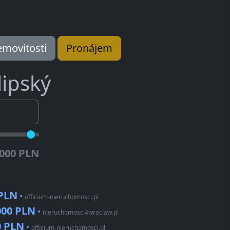
movitosti
Pronájem
lipský
.000 PLN
 PLN
•
officium-nieruchomosci.pl
000 PLN
•
nieruchomosci4wroclaw.pl
0 PLN
•
officium-nieruchomosci.pl