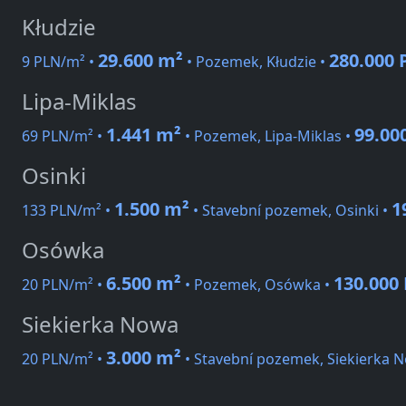
Kłudzie
29.600 m²
280.000
9 PLN/m² •
• Pozemek, Kłudzie •
Lipa-Miklas
1.441 m²
99.00
69 PLN/m² •
• Pozemek, Lipa-Miklas •
Osinki
1.500 m²
1
133 PLN/m² •
• Stavební pozemek, Osinki •
Osówka
6.500 m²
130.000
20 PLN/m² •
• Pozemek, Osówka •
Siekierka Nowa
3.000 m²
20 PLN/m² •
• Stavební pozemek, Siekierka 