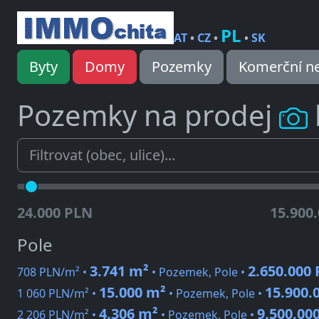
PL
AT
•
CZ
•
•
SK
Byty
Domy
Pozemky
Komerční ne
Pozemky na prodej
24.000 PLN
15.900
Pole
3.741 m²
2.650.000
708 PLN/m² •
• Pozemek, Pole •
15.000 m²
15.900.
1 060 PLN/m² •
• Pozemek, Pole •
4.306 m²
9.500.00
2 206 PLN/m² •
• Pozemek, Pole •