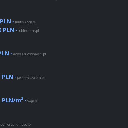
 PLN
•
lublin.kncn.pl
0 PLN
•
lublin.kncn.pl
 PLN
•
eosnieruchomosci.pl
0 PLN
•
jaskiewicz.com.pl
3 PLN/m²
•
wgn.pl
eosnieruchomosci.pl