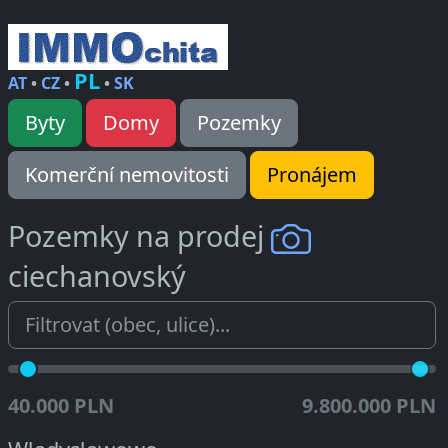
PL
AT
•
CZ
•
•
SK
Byty
Domy
Pozemky
Komerční nemovitosti
Pronájem
Pozemky na prodej
ciechanovský
40.000 PLN
9.800.000 PLN