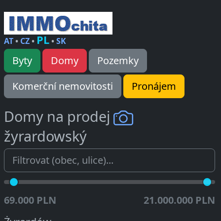
PL
AT
•
CZ
•
•
SK
Byty
Domy
Pozemky
Komerční nemovitosti
Pronájem
Domy na prodej
žyrardowský
69.000 PLN
21.000.000 PLN