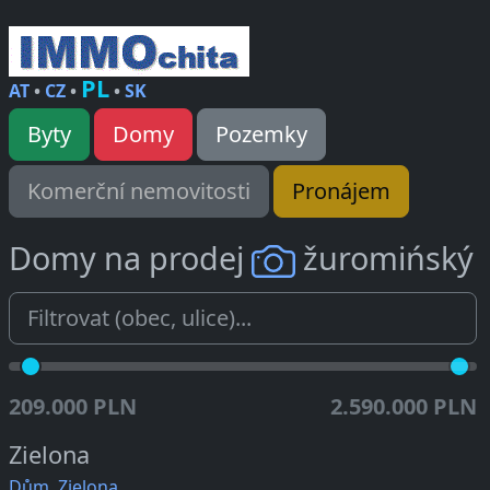
PL
AT
•
CZ
•
•
SK
Byty
Domy
Pozemky
Komerční nemovitosti
Pronájem
Domy na prodej
žuromińský
209.000 PLN
2.590.000 PLN
Zielona
Dům, Zielona