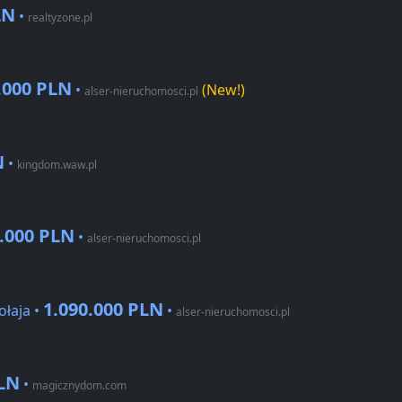
LN
•
realtyzone.pl
.000 PLN
•
(New!)
alser-nieruchomosci.pl
N
•
kingdom.waw.pl
.000 PLN
•
alser-nieruchomosci.pl
1.090.000 PLN
łaja •
•
alser-nieruchomosci.pl
PLN
•
magicznydom.com