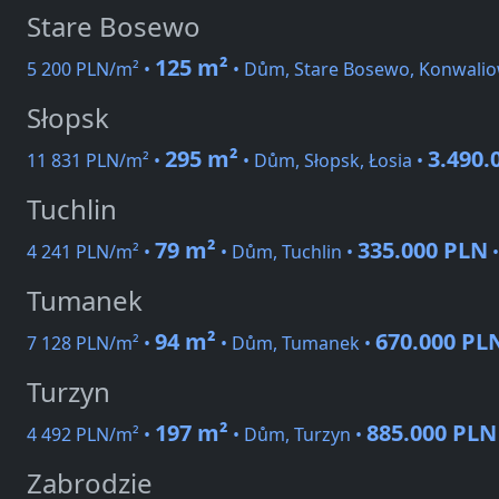
Stare Bosewo
125 m²
5 200 PLN/m² •
• Dům, Stare Bosewo, Konwali
Słopsk
295 m²
3.490.
11 831 PLN/m² •
• Dům, Słopsk, Łosia •
Tuchlin
79 m²
335.000 PLN
4 241 PLN/m² •
• Dům, Tuchlin •
Tumanek
94 m²
670.000 PL
7 128 PLN/m² •
• Dům, Tumanek •
Turzyn
197 m²
885.000 PLN
4 492 PLN/m² •
• Dům, Turzyn •
Zabrodzie