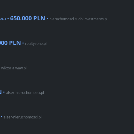
650.000 PLN
owa •
•
nieruchomosci.rudolinvestments.p
000 PLN
•
realtyzone.pl
•
wiktoria.waw.pl
N
•
alser-nieruchomosci.pl
•
alser-nieruchomosci.pl