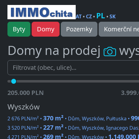
PL
AT
•
CZ
•
•
SK
Byty
Domy
Pozemky
Komerční ne
Domy na prodej
wy
205.000 PLN
3.999
Wyszków
370 m²
99
2 676 PLN/m² •
• Dům, Wyszków, Pułtuska •
227 m²
3 520 PLN/m² •
• Dům, Wyszków, Ignacego Das
269 m²
1.149.000
4 271 PLN/m² •
• Dům, Wyszków •