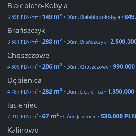
Białebłoto-Kobyla
149 m²
849
5 698 PLN/m² •
• Dům, Białebłoto-Kobyla •
Brańszczyk
288 m²
2.500.00
8 681 PLN/m² •
• Dům, Brańszczyk •
Choszczowe
206 m²
990.000
4 806 PLN/m² •
• Dům, Choszczowe •
Dębienica
282 m²
1.350.000
4 787 PLN/m² •
• Dům, Dębienica •
Jasieniec
67 m²
530.000 PL
7 910 PLN/m² •
• Dům, Jasieniec •
Kalinowo