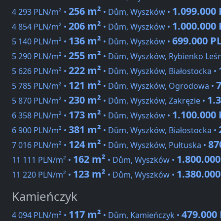
256 m²
1.099.000
4 293 PLN/m² •
• Dům, Wyszków •
206 m²
1.000.000
4 854 PLN/m² •
• Dům, Wyszków •
136 m²
699.000 P
5 140 PLN/m² •
• Dům, Wyszków •
255 m²
5 290 PLN/m² •
• Dům, Wyszków, Rybienko Leś
222 m²
5 626 PLN/m² •
• Dům, Wyszków, Białostocka •
121 m²
5 785 PLN/m² •
• Dům, Wyszków, Ogrodowa •
230 m²
1.
5 870 PLN/m² •
• Dům, Wyszków, Zakręzie •
173 m²
1.100.000
6 358 PLN/m² •
• Dům, Wyszków •
381 m²
6 900 PLN/m² •
• Dům, Wyszków, Białostocka •
124 m²
87
7 016 PLN/m² •
• Dům, Wyszków, Pułtuska •
162 m²
1.800.00
11 111 PLN/m² •
• Dům, Wyszków •
123 m²
1.380.00
11 220 PLN/m² •
• Dům, Wyszków •
Kamieńczyk
117 m²
479.000
4 094 PLN/m² •
• Dům, Kamieńczyk •