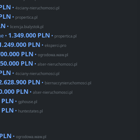
 PLN
•
4sciany-nieruchomosci.pl
 PLN
•
propertica.pl
LN
•
licencja.bialystok.pl
1.349.000 PLN
ne •
•
propertica.pl
1.249.000 PLN
•
eksperci.pro
700.000 PLN
•
ogrodowa.waw.pl
350.000 PLN
•
alser-nieruchomosci.pl
 PLN
•
4sciany-nieruchomosci.pl
2.628.900 PLN
•
biernaccynieruchomosci.pl
0.000 PLN
•
alser-nieruchomosci.pl
0 PLN
•
gphouse.pl
0 PLN
•
huntestates.pl
 PLN
•
ogrodowa.waw.pl