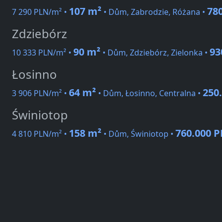
107 m²
78
7 290 PLN/m² •
• Dům, Zabrodzie, Różana •
Zdziebórz
90 m²
93
10 333 PLN/m² •
• Dům, Zdziebórz, Zielonka •
Łosinno
64 m²
250
3 906 PLN/m² •
• Dům, Łosinno, Centralna •
Świniotop
158 m²
760.000 
4 810 PLN/m² •
• Dům, Świniotop •