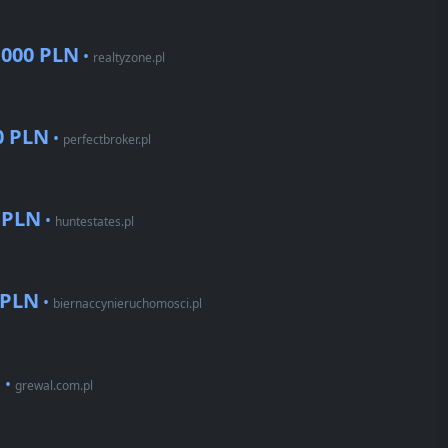
.000 PLN
•
realtyzone.pl
0 PLN
•
perfectbroker.pl
 PLN
•
huntestates.pl
 PLN
•
biernaccynieruchomosci.pl
N
•
grewal.com.pl