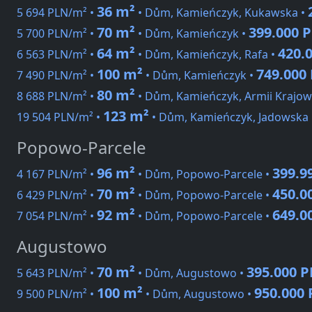
36 m²
5 694 PLN/m² •
• Dům, Kamieńczyk, Kukawska •
70 m²
399.000 
5 700 PLN/m² •
• Dům, Kamieńczyk •
64 m²
420.
6 563 PLN/m² •
• Dům, Kamieńczyk, Rafa •
100 m²
749.000
7 490 PLN/m² •
• Dům, Kamieńczyk •
80 m²
8 688 PLN/m² •
• Dům, Kamieńczyk, Armii Krajow
123 m²
19 504 PLN/m² •
• Dům, Kamieńczyk, Jadowska
Popowo-Parcele
96 m²
399.9
4 167 PLN/m² •
• Dům, Popowo-Parcele •
70 m²
450.0
6 429 PLN/m² •
• Dům, Popowo-Parcele •
92 m²
649.0
7 054 PLN/m² •
• Dům, Popowo-Parcele •
Augustowo
70 m²
395.000 
5 643 PLN/m² •
• Dům, Augustowo •
100 m²
950.000
9 500 PLN/m² •
• Dům, Augustowo •