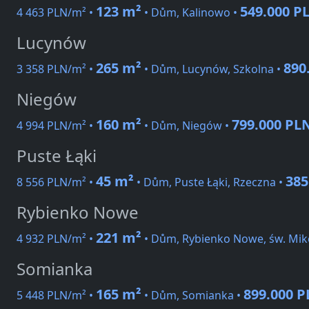
123 m²
549.000 P
4 463 PLN/m² •
• Dům, Kalinowo •
Lucynów
265 m²
890
3 358 PLN/m² •
• Dům, Lucynów, Szkolna •
Niegów
160 m²
799.000 PL
4 994 PLN/m² •
• Dům, Niegów •
Puste Łąki
45 m²
385
8 556 PLN/m² •
• Dům, Puste Łąki, Rzeczna •
Rybienko Nowe
221 m²
4 932 PLN/m² •
• Dům, Rybienko Nowe, św. Miko
Somianka
165 m²
899.000 
5 448 PLN/m² •
• Dům, Somianka •