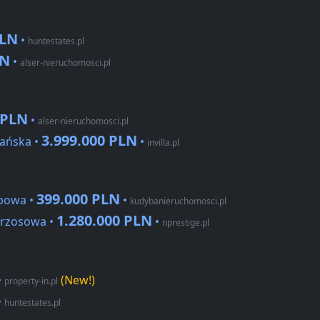
PLN
•
huntestates.pl
LN
•
alser-nieruchomosci.pl
 PLN
•
alser-nieruchomosci.pl
3.999.000 PLN
ańska •
•
invilla.pl
399.000 PLN
bowa •
•
kudybanieruchomosci.pl
1.280.000 PLN
Wrzosowa •
•
nprestige.pl
•
(New!)
property-in.pl
•
huntestates.pl