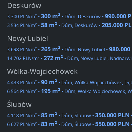
Deskurów
300 m²
990.000 
3 300 PLN/m² •
• Dům, Deskurów •
58 m²
205.000 P
3 534 PLN/m² •
• Dům, Deskurów •
Nowy Lubiel
265 m²
980.000
3 698 PLN/m² •
• Dům, Nowy Lubiel •
272 m²
14 702 PLN/m² •
• Dům, Nowy Lubiel, Nadnarwi
Wólka-Wojciechówek
90 m²
4 433 PLN/m² •
• Dům, Wólka-Wojciechówek, Dę
195 m²
6 564 PLN/m² •
• Dům, Wólka-Wojciechówek, 
Ślubów
85 m²
350.000 PLN
4 118 PLN/m² •
• Dům, Ślubów •
83 m²
550.000 PLN
6 627 PLN/m² •
• Dům, Ślubów •