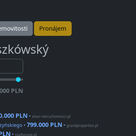
movitosti
Pronájem
szkówský
.000 PLN
0.000 PLN
•
alser-nieruchomosci.pl
799.000 PLN
zyńskiego •
•
grandproperties.pl
 PLN
•
realtyzone.pl