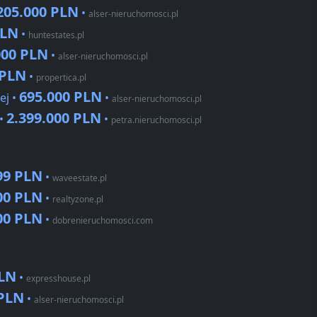
205.000 PLN
•
alser-nieruchomosci.pl
PLN
•
huntestates.pl
000 PLN
•
alser-nieruchomosci.pl
 PLN
•
propertica.pl
695.000 PLN
ej •
•
alser-nieruchomosci.pl
2.399.000 PLN
 •
•
petra.nieruchomosci.pl
99 PLN
•
waveestate.pl
00 PLN
•
realtyzone.pl
00 PLN
•
dobrenieruchomosci.com
PLN
•
expresshouse.pl
 PLN
•
alser-nieruchomosci.pl