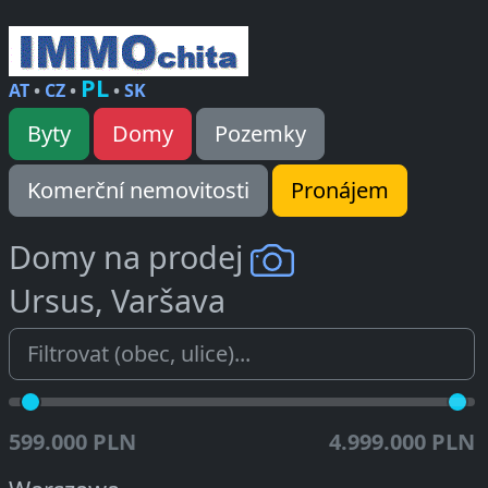
PL
AT
•
CZ
•
•
SK
Byty
Domy
Pozemky
Komerční nemovitosti
Pronájem
Domy na prodej
Ursus, Varšava
599.000 PLN
4.999.000 PLN