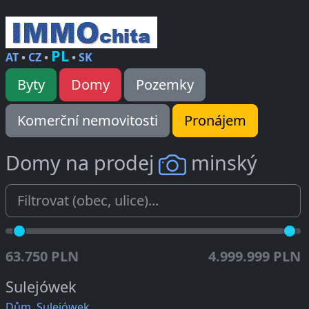
PL
AT
•
CZ
•
•
SK
Byty
Domy
Pozemky
Komerční nemovitosti
Pronájem
Domy na prodej
minský
63.750 PLN
4.999.999 PLN
Sulejówek
Dům, Sulejówek