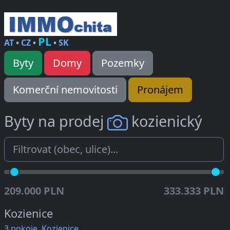
PL
AT
•
CZ
•
•
SK
Byty
Domy
Pozemky
Komerční nemovitosti
Pronájem
Byty na prodej
kozienický
209.000 PLN
333.333 PLN
Kozienice
3 pokoje, Kozienice