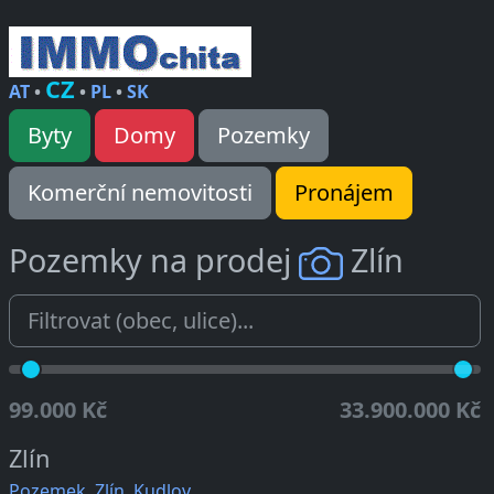
CZ
AT
•
•
PL
•
SK
Byty
Domy
Pozemky
Komerční nemovitosti
Pronájem
Pozemky na prodej
Zlín
99.000 Kč
33.900.000 Kč
Zlín
Pozemek, Zlín, Kudlov