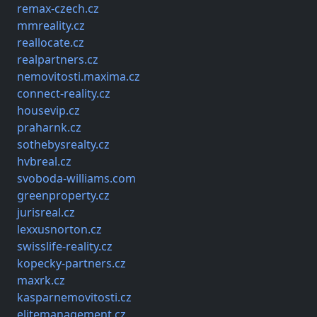
remax-czech.cz
mmreality.cz
reallocate.cz
realpartners.cz
nemovitosti.maxima.cz
connect-reality.cz
housevip.cz
praharnk.cz
sothebysrealty.cz
hvbreal.cz
svoboda-williams.com
greenproperty.cz
jurisreal.cz
lexxusnorton.cz
swisslife-reality.cz
kopecky-partners.cz
maxrk.cz
kasparnemovitosti.cz
elitemanagement.cz