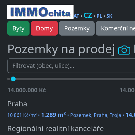
CZ
AT
•
•
PL
•
SK
Byty
Domy
Pozemky
Komerční ne
Pozemky na prodej
14.000.000 Kč
14.00
Praha
1.289 m²
14.
10 861 Kč/m² •
• Pozemek, Praha, Troja •
Regionální realitní kanceláře