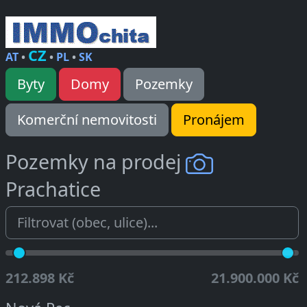
CZ
AT
•
•
PL
•
SK
Byty
Domy
Pozemky
Komerční nemovitosti
Pronájem
Pozemky na prodej
Prachatice
212.898 Kč
21.900.000 Kč