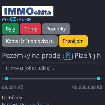
CZ
AT
•
•
PL
•
SK
Byty
Domy
Pozemky
Komerční nemovitosti
Pronájem
Pozemky na prodej
Plzeň-jih
99.291 Kč
49.900.000 Kč
Dobřany
Pozemek, Dobřany, Šlovice