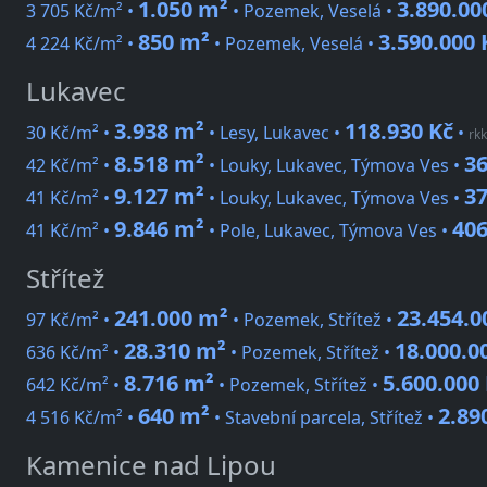
1.050 m²
3.890.00
3 705 Kč/m² •
• Pozemek, Veselá •
850 m²
3.590.000 
4 224 Kč/m² •
• Pozemek, Veselá •
Lukavec
3.938 m²
118.930 Kč
30 Kč/m² •
• Lesy, Lukavec •
•
rkk
8.518 m²
36
42 Kč/m² •
• Louky, Lukavec, Týmova Ves •
9.127 m²
37
41 Kč/m² •
• Louky, Lukavec, Týmova Ves •
9.846 m²
406
41 Kč/m² •
• Pole, Lukavec, Týmova Ves •
Střítež
241.000 m²
23.454.0
97 Kč/m² •
• Pozemek, Střítež •
28.310 m²
18.000.0
636 Kč/m² •
• Pozemek, Střítež •
8.716 m²
5.600.000
642 Kč/m² •
• Pozemek, Střítež •
640 m²
2.89
4 516 Kč/m² •
• Stavební parcela, Střítež •
Kamenice nad Lipou