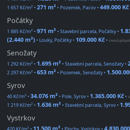
271 m²
449.000 Kč
1 657 Kč/m² •
• Pozemek, Pacov •
Počátky
971 m²
1.8
1 885 Kč/m² •
• Stavební parcela, Počátky •
(2.440 m²)
109.000 Kč
• Louky, Počátky •
•
investujdopo
Senožaty
1.695 m²
1 292 Kč/m² •
• Stavební parcela, Senožaty •
653 m²
1.500.00
2 297 Kč/m² •
• Pozemek, Senožaty •
Syrov
34.076 m²
1.365.000 Kč
40 Kč/m² •
• Pole, Syrov •
•
i
1.636 m²
1.9
1 219 Kč/m² •
• Stavební parcela, Syrov •
Vystrkov
11.500 m²
4.830.000
420 Kč/m² •
• Plochy, Vystrkov •