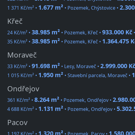
1.677 m²
2.300
1 371 Kč/m² •
• Pozemek, Chýstovice •
Křeč
38.985 m²
933.000 Kč
24 Kč/m² •
• Pozemek, Křeč •
38.985 m²
1.364.475 K
35 Kč/m² •
• Pozemek, Křeč •
Moraveč
91.698 m²
2.999.000 K
33 Kč/m² •
• Lesy, Moraveč •
1.950 m²
1
1 015 Kč/m² •
• Stavební parcela, Moraveč •
Ondřejov
8.264 m²
2.980.0
361 Kč/m² •
• Pozemek, Ondřejov •
1.131 m²
5.302.
4 688 Kč/m² •
• Pozemek, Ondřejov •
Pacov
1.320 m²
1.580.00
1 197 Kč/m² •
• Pozemek, Pacov •