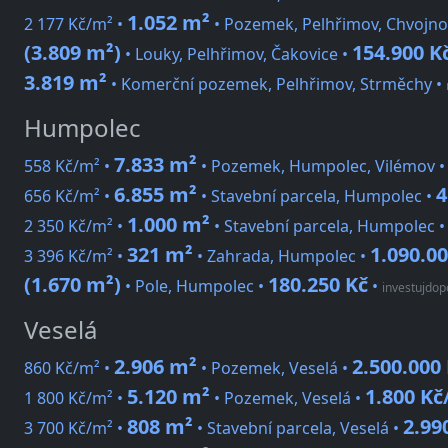
1.052 m²
2 177 Kč/m² •
• Pozemek, Pelhřimov, Chvojno
(3.809 m²)
154.900 K
• Louky, Pelhřimov, Čakovice •
3.819 m²
• Komerční pozemek, Pelhřimov, Strměchy
•
Humpolec
7.833 m²
558 Kč/m² •
• Pozemek, Humpolec, Vilémov 
6.855 m²
4
656 Kč/m² •
• Stavební parcela, Humpolec •
1.000 m²
2 350 Kč/m² •
• Stavební parcela, Humpolec 
321 m²
1.090.00
3 396 Kč/m² •
• Zahrada, Humpolec •
(1.670 m²)
180.250 Kč
• Pole, Humpolec •
•
investujdop
Veselá
2.906 m²
2.500.000
860 Kč/m² •
• Pozemek, Veselá •
5.120 m²
1.800 Kč
1 800 Kč/m² •
• Pozemek, Veselá •
808 m²
2.99
3 700 Kč/m² •
• Stavební parcela, Veselá •