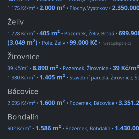
2.000 m²
2.350.00
1 175 Kč/m² •
• Plochy, Vystrkov •
Želiv
405 m²
699.90
1 728 Kč/m² •
• Pozemek, Želiv, Brtná •
(3.049 m²)
99.000 Kč
• Pole, Želiv •
•
investujdopole.cz
Žirovnice
8.890 m²
39 Kč/m
39 Kč/m² •
• Pozemek, Žirovnice •
1.405 m²
1 380 Kč/m² •
• Stavební parcela, Žirovnice, Š
Bácovice
1.600 m²
3.351.
2 095 Kč/m² •
• Pozemek, Bácovice •
Bohdalín
1.586 m²
1.430.00
902 Kč/m² •
• Pozemek, Bohdalín •