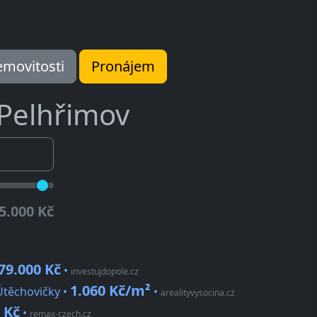
movitosti
Pronájem
Pelhřimov
5.000 Kč
79.000 Kč
•
investujdopole.cz
1.060 Kč/m²
Útěchovičky •
•
arealityvysocina.cz
 Kč
•
remax-czech.cz