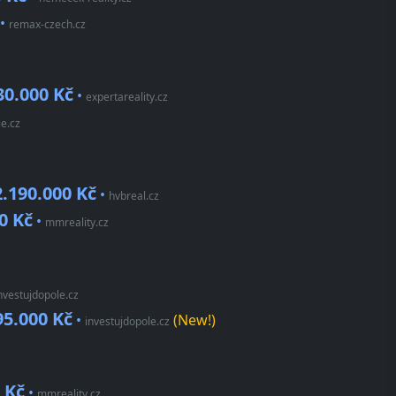
•
remax-czech.cz
30.000 Kč
•
expertareality.cz
le.cz
2.190.000 Kč
•
hvbreal.cz
0 Kč
•
mmreality.cz
nvestujdopole.cz
95.000 Kč
•
(New!)
investujdopole.cz
 Kč
•
mmreality.cz