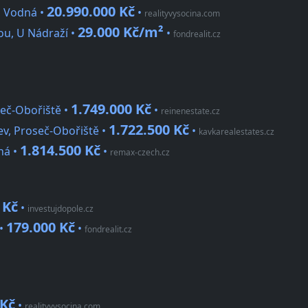
20.990.000 Kč
, Vodná •
•
realityvysocina.com
29.000 Kč/m²
u, U Nádraží •
•
fondrealit.cz
1.749.000 Kč
eč-Obořiště •
•
reinenestate.cz
1.722.500 Kč
ev, Proseč-Obořiště •
•
kavkarealestates.cz
1.814.500 Kč
ná •
•
remax-czech.cz
 Kč
•
investujdopole.cz
179.000 Kč
 •
•
fondrealit.cz
 Kč
•
realityvysocina.com