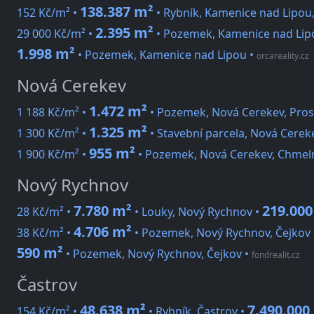
138.387 m²
152 Kč/m² •
• Rybník, Kamenice nad Lipou
2.395 m²
29 000 Kč/m² •
• Pozemek, Kamenice nad Lipo
1.998 m²
• Pozemek, Kamenice nad Lipou
•
orcareality.cz
Nová Cerekev
1.472 m²
1 188 Kč/m² •
• Pozemek, Nová Cerekev, Pros
1.325 m²
1 300 Kč/m² •
• Stavební parcela, Nová Cerek
955 m²
1 900 Kč/m² •
• Pozemek, Nová Cerekev, Chmel
Nový Rychnov
7.780 m²
219.000
28 Kč/m² •
• Louky, Nový Rychnov •
4.706 m²
38 Kč/m² •
• Pozemek, Nový Rychnov, Čejkov
590 m²
• Pozemek, Nový Rychnov, Čejkov
•
fondrealit.cz
Častrov
48.638 m²
7.490.000
154 Kč/m² •
• Rybník, Častrov •