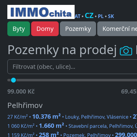
CZ
AT
•
•
PL
•
SK
Byty
Domy
Pozemky
Komerční ne
Pozemky na prodej
99.000 Kč
69.45
Pelhřimov
10.376 m²
2
27 Kč/m² •
• Louky, Pelhřimov, Vlásenice •
1.660 m²
1 060 Kč/m² •
• Stavební parcela, Pelhřimov, 
258 m²
299.000
1 159 Kč/m² •
• Pozemek, Pelhřimov •