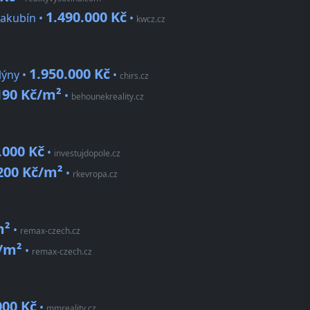
1.490.000 Kč
Jakubín •
•
kwcz.cz
1.950.000 Kč
lýny •
•
chirs.cz
190 Kč/m²
•
behounekreality.cz
.000 Kč
•
investujdopole.cz
200 Kč/m²
•
rkevropa.cz
m²
•
remax-czech.cz
č/m²
•
remax-czech.cz
000 Kč
•
mmreality.cz