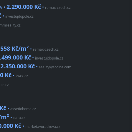
2.290.000 Kč
v •
•
remax-czech.cz
č
•
investujdopole.cz
mmreality.cz
558 Kč/m²
•
•
remax-czech.cz
.499.000 Kč
•
investujdopole.cz
2.350.000 Kč
•
•
realityvysocina.com
0 Kč
•
kwcz.cz
ole.cz
 Kč
•
assetiohome.cz
/m²
•
qara.cz
0.000 Kč
•
marketavorackova.cz