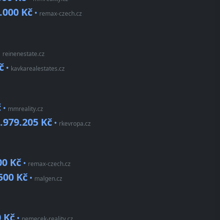
.000 Kč
•
remax-czech.cz
•
reinenestate.cz
č
•
kavkarealestates.cz
č
•
mmreality.cz
.979.205 Kč
•
rkevropa.cz
00 Kč
•
remax-czech.cz
500 Kč
•
malgen.cz
0 Kč
•
nemecek-reality.cz