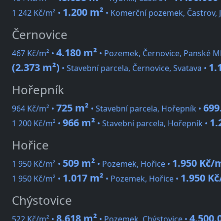
1.200 m²
1 242 Kč/m² •
• Komerční pozemek, Častrov, 
Černovice
4.180 m²
467 Kč/m² •
• Pozemek, Černovice, Panské M
(2.373 m²)
1.
• Stavební parcela, Černovice, Svatava •
Hořepník
725 m²
699
964 Kč/m² •
• Stavební parcela, Hořepník •
966 m²
1.
1 200 Kč/m² •
• Stavební parcela, Hořepník •
Hořice
509 m²
1.950 Kč/
1 950 Kč/m² •
• Pozemek, Hořice •
1.017 m²
1.950 K
1 950 Kč/m² •
• Pozemek, Hořice •
Chýstovice
8.618 m²
4.500.
522 Kč/m² •
• Pozemek, Chýstovice •