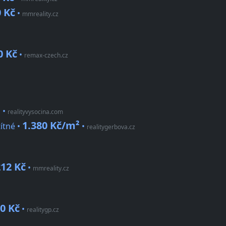
0 Kč
•
mmreality.cz
0 Kč
•
remax-czech.cz
²
•
realityvysocina.com
1.380 Kč/m²
títné •
•
realitygerbova.cz
212 Kč
•
mmreality.cz
0 Kč
•
realitygp.cz