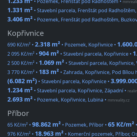
1.233 m²
• Pozemek, Frenštát pod Radhoštěm
•
mmreali
1.331 m²
• Stavební parcela, Frenštát pod Radhoštěm,
3.406 m²
• Pozemek, Frenštát pod Radhoštěm, Buzkov
Kopřivnice
2.318 m²
1.600.
690 Kč/m² •
• Pozemek, Kopřivnice •
904 m²
1
2 095 Kč/m² •
• Stavební parcela, Kopřivnice •
1.069 m²
2 500 Kč/m² •
• Stavební parcela, Kopřivnice, 
183 m²
3 770 Kč/m² •
• Zahrada, Kopřivnice, Pod Bílou
(6.082 m²)
3.999.00
• Stavební parcela, Kopřivnice •
1.234 m²
• Stavební parcela, Kopřivnice, Západní
•
realin
2.693 m²
• Pozemek, Kopřivnice, Lubina
•
mmreality.cz
Příbor
98.862 m²
65 Kč/m²
65 Kč/m² •
• Pozemek, Příbor •
18.963 m²
976 Kč/m² •
• Komerční pozemek, Příbor, O