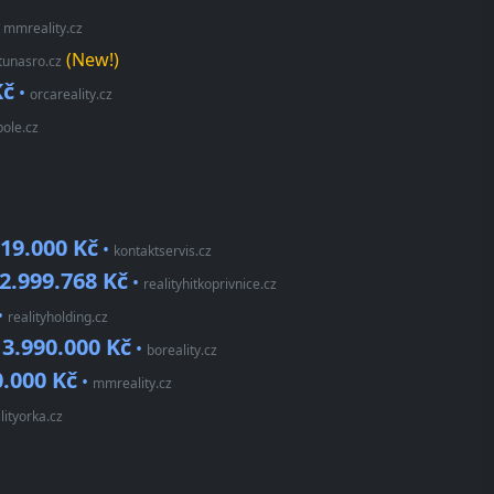
•
mmreality.cz
(New!)
tunasro.cz
Kč
•
orcareality.cz
pole.cz
19.000 Kč
•
kontaktservis.cz
2.999.768 Kč
•
realityhitkoprivnice.cz
•
realityholding.cz
3.990.000 Kč
•
•
boreality.cz
0.000 Kč
•
mmreality.cz
lityorka.cz