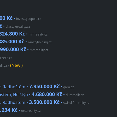
00 Kč
•
investujdopole.cz
č
•
diastylereality.cz
324.800 Kč
•
mmreality.cz
385.000 Kč
•
realityholding.cz
.990.000 Kč
•
mmreality.cz
czech.cz
(New!)
ity.cz
7.950.000 Kč
od Radhoštěm •
•
qara.cz
4.680.000 Kč
štěm, Helštýn •
•
dumrealit.cz
3.500.000 Kč
od Radhoštěm •
•
swisslife-reality.cz
.234 Kč
•
orcareality.cz