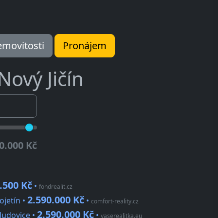
movitosti
Pronájem
Nový Jičín
0.000 Kč
.500 Kč
•
fondrealit.cz
2.590.000 Kč
ojetín •
•
comfort-reality.cz
2.590.000 Kč
Bludovice •
•
vaserealitka.eu