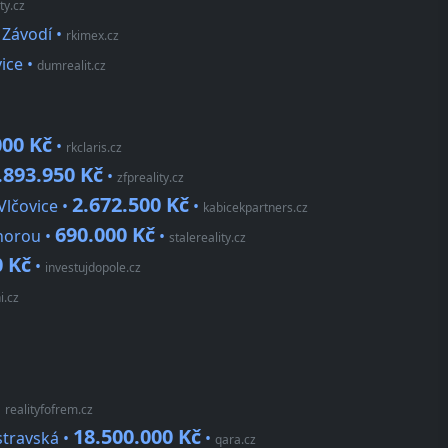
ty.cz
 Závodí
•
rkimex.cz
ice
•
dumrealit.cz
000 Kč
•
rkclaris.cz
.893.950 Kč
•
zfpreality.cz
2.672.500 Kč
Vlčovice •
•
kabicekpartners.cz
690.000 Kč
 horou •
•
stalereality.cz
0 Kč
•
investujdopole.cz
i.cz
•
realityfofrem.cz
18.500.000 Kč
stravská •
•
qara.cz