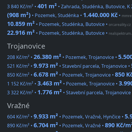
401 m²
3 840 Kč/m² •
• Zahrada, Studénka, Butovice, 
(908 m²)
1.440.000 Kč
• Pozemek, Studénka •
•
mmrea
10.859 m²
• Pozemek, Studénka, Butovice
•
orcareality.cz
22.916 m²
• Pozemek, Studénka, Butovice
•
realspektrum.
Trojanovice
26.380 m²
5.50
208 Kč/m² •
• Pozemek, Trojanovice •
9.973 m²
521 Kč/m² •
• Stavební parcela, Trojanovice •
6.678 m²
850 K
850 Kč/m² •
• Pozemek, Trojanovice •
3.463 m²
3.99
1 152 Kč/m² •
• Pozemek, Trojanovice •
1.776 m²
3 322 Kč/m² •
• Stavební parcela, Trojanovice
Vražné
9.933 m²
5.
604 Kč/m² •
• Pozemek, Vražné, Hynčice •
6.704 m²
890 Kč/m
890 Kč/m² •
• Pozemek, Vražné •