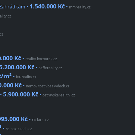
1.540.000 Kč
K Zahrádkám •
•
mmreality.cz
lity.cz
cz
0.000 Kč
•
reality-kocourek.cz
5.200.000 Kč
•
caffereality.cz
č/m²
•
iet-reality.cz
0.000 Kč
•
nemovitostivbeskydech.cz
5.900.000 Kč
 •
•
ostravskarealitni.cz
995.000 Kč
•
rkclaris.cz
²
•
remax-czech.cz