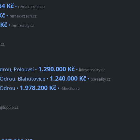
54 Kč
•
remax-czech.cz
Kč
•
remax-czech.cz
 Kč
•
mmreality.cz
.cz
1.290.000 Kč
Odrou, Polouvsí •
•
lidovereality.cz
1.240.000 Kč
 Odrou, Blahutovice •
•
boreality.cz
1.978.200 Kč
d Odrou •
•
rkkostka.cz
ujdopole.cz