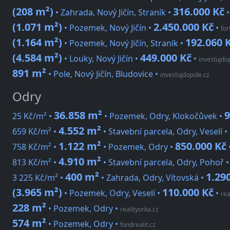
(208 m²)
316.000 Kč
• Zahrada, Nový Jičín, Straník •
(1.071 m²)
2.450.000 Kč
• Pozemek, Nový Jičín •
•
for
(1.164 m²)
192.060 
• Pozemek, Nový Jičín, Straník •
(4.584 m²)
449.000 Kč
• Louky, Nový Jičín •
•
investujdo
891 m²
• Pole, Nový Jičín, Bludovice
•
investujdopole.cz
Odry
36.858 m²
9
25 Kč/m² •
• Pozemek, Odry, Klokočůvek •
4.552 m²
659 Kč/m² •
• Stavební parcela, Odry, Veselí •
1.122 m²
850.000 Kč
758 Kč/m² •
• Pozemek, Odry •
4.910 m²
813 Kč/m² •
• Stavební parcela, Odry, Pohoř 
400 m²
1.29
3 225 Kč/m² •
• Zahrada, Odry, Vítovská •
(3.965 m²)
110.000 Kč
• Pozemek, Odry, Veselí •
•
rea
228 m²
• Pozemek, Odry
•
realityorka.cz
574 m²
• Pozemek, Odry
•
fondrealit.cz