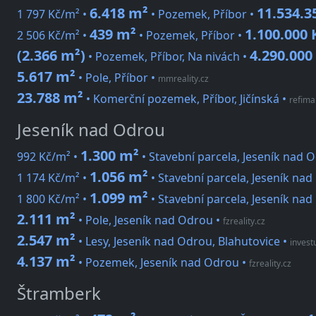
6.418 m²
11.534.3
1 797 Kč/m² •
• Pozemek, Příbor •
439 m²
1.100.000 
2 506 Kč/m² •
• Pozemek, Příbor •
(2.366 m²)
4.290.000
• Pozemek, Příbor, Na nivách •
5.617 m²
• Pole, Příbor
•
mmreality.cz
23.788 m²
• Komerční pozemek, Příbor, Jičínská
•
refima
Jeseník nad Odrou
1.300 m²
992 Kč/m² •
• Stavební parcela, Jeseník nad 
1.056 m²
1 174 Kč/m² •
• Stavební parcela, Jeseník nad
1.099 m²
1 800 Kč/m² •
• Stavební parcela, Jeseník na
2.111 m²
• Pole, Jeseník nad Odrou
•
fzreality.cz
2.547 m²
• Lesy, Jeseník nad Odrou, Blahutovice
•
invest
4.137 m²
• Pozemek, Jeseník nad Odrou
•
fzreality.cz
Štramberk