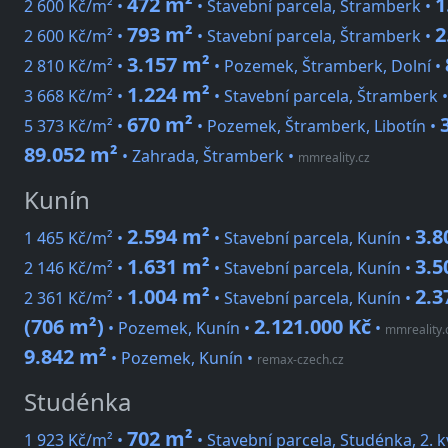
472 m²
1
2 600 Kč/m² •
• Stavební parcela, Štramberk •
793 m²
2
2 600 Kč/m² •
• Stavební parcela, Štramberk •
3.157 m²
2 810 Kč/m² •
• Pozemek, Štramberk, Dolní •
1.224 m²
3 668 Kč/m² •
• Stavební parcela, Štramberk 
670 m²
5 373 Kč/m² •
• Pozemek, Štramberk, Libotín •
89.052 m²
• Zahrada, Štramberk
•
mmreality.cz
Kunín
2.594 m²
3.8
1 465 Kč/m² •
• Stavební parcela, Kunín •
1.631 m²
3.5
2 146 Kč/m² •
• Stavební parcela, Kunín •
1.004 m²
2.3
2 361 Kč/m² •
• Stavební parcela, Kunín •
(706 m²)
2.121.000 Kč
• Pozemek, Kunín •
•
mmreality.
9.842 m²
• Pozemek, Kunín
•
remax-czech.cz
Studénka
702 m²
1 923 Kč/m² •
• Stavební parcela, Studénka, 2. 