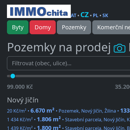
CZ
AT
•
•
PL
•
SK
Byty
Domy
Pozemky
Komerční ne
Pozemky na prodej
99.000 Kč
35.20
Nový Jičín
6.670 m²
133
20 Kč/m² •
• Pozemek, Nový Jičín, Žilina •
1.806 m²
1 434 Kč/m² •
• Stavební parcela, Nový Jičín, K
1.800 m²
1 439 Kč/m² •
• Stavební parcela, Nový Jičín, 