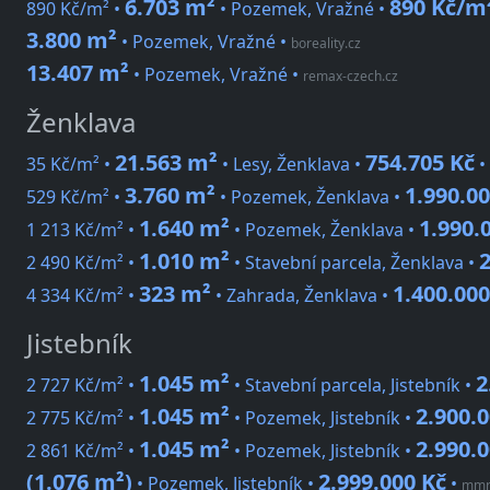
6.703 m²
890 Kč/m
890 Kč/m² •
• Pozemek, Vražné •
3.800 m²
• Pozemek, Vražné
•
boreality.cz
13.407 m²
• Pozemek, Vražné
•
remax-czech.cz
Ženklava
21.563 m²
754.705 Kč
35 Kč/m² •
• Lesy, Ženklava •
•
3.760 m²
1.990.00
529 Kč/m² •
• Pozemek, Ženklava •
1.640 m²
1.990.
1 213 Kč/m² •
• Pozemek, Ženklava •
1.010 m²
2
2 490 Kč/m² •
• Stavební parcela, Ženklava •
323 m²
1.400.000
4 334 Kč/m² •
• Zahrada, Ženklava •
Jistebník
1.045 m²
2
2 727 Kč/m² •
• Stavební parcela, Jistebník •
1.045 m²
2.900.
2 775 Kč/m² •
• Pozemek, Jistebník •
1.045 m²
2.990.
2 861 Kč/m² •
• Pozemek, Jistebník •
(1.076 m²)
2.999.000 Kč
• Pozemek, Jistebník •
•
mmre