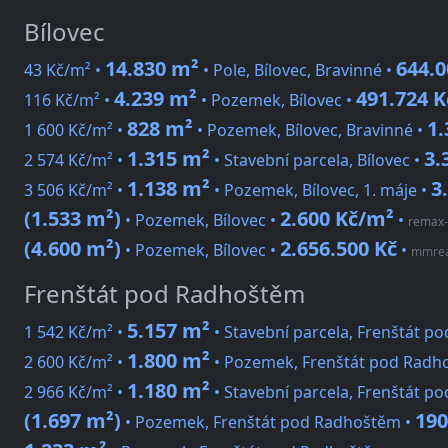
Bílovec
14.830 m²
644.0
43 Kč/m² •
• Pole, Bílovec, Bravinné •
4.239 m²
491.724 K
116 Kč/m² •
• Pozemek, Bílovec •
828 m²
1.
1 600 Kč/m² •
• Pozemek, Bílovec, Bravinné •
1.315 m²
3.
2 574 Kč/m² •
• Stavební parcela, Bílovec •
1.138 m²
3
3 506 Kč/m² •
• Pozemek, Bílovec, 1. máje •
(1.533 m²)
2.600 Kč/m²
• Pozemek, Bílovec •
•
remax-
(4.600 m²)
2.656.500 Kč
• Pozemek, Bílovec •
•
mmreal
Frenštát pod Radhoštěm
5.157 m²
1 542 Kč/m² •
• Stavební parcela, Frenštát p
1.800 m²
2 600 Kč/m² •
• Pozemek, Frenštát pod Radho
1.180 m²
2 966 Kč/m² •
• Stavební parcela, Frenštát p
(1.697 m²)
190
• Pozemek, Frenštát pod Radhoštěm •