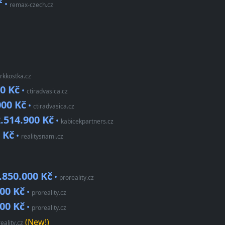
²
•
remax-czech.cz
rkkostka.cz
0 Kč
•
ctiradvasica.cz
000 Kč
•
ctiradvasica.cz
.514.900 Kč
•
kabicekpartners.cz
 Kč
•
realitysnami.cz
.850.000 Kč
•
proreality.cz
000 Kč
•
proreality.cz
000 Kč
•
proreality.cz
(New!)
ality.cz