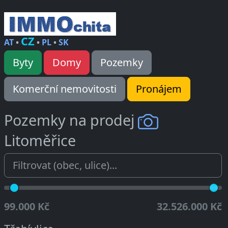
CZ
AT
•
•
PL
•
SK
Byty
Domy
Pozemky
Komerční nemovitosti
Pronájem
Pozemky na prodej
Litoměřice
99.000 Kč
32.526.000 Kč