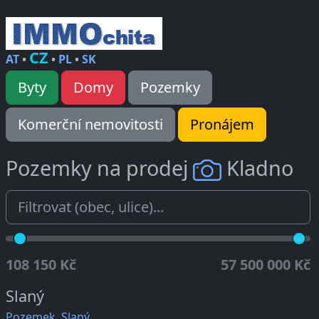
CZ
AT
•
•
PL
•
SK
Byty
Domy
Pozemky
Komerční nemovitosti
Pronájem
Pozemky na prodej
Kladno
108 150 Kč
57 500 000 Kč
Slaný
Pozemek, Slaný